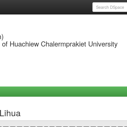
m)
y of Huachiew Chalermprakiet University
 Lihua