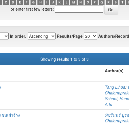
C
D
E
F
G
H
I
J
K
L
M
N
O
P
Q
R
S
T
or enter first few letters:
In order:
Results/Page
Authors/Record
Showing results 1 to 3 of 3
Author(s)
ง
Tang Lihua
;
Chalermprakie
School
;
Huach
Arts
นชนเผ่าจ้วง
พัชรินทร์ บู
Chalermprakie