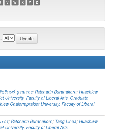
U
V
W
X
Y
Z
:
พัชรินทร์ บูรณะกร
;
Patcharin Buranakorn
;
Huachiew
t University. Faculty of Liberal Arts. Graduate
iew Chalermprakiet University. Faculty of Liberal
รณะกร
;
Patcharin Buranakorn
;
Tang Lihua
;
Huachiew
t University. Faculty of Liberal Arts