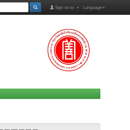
Sign on to:
Language