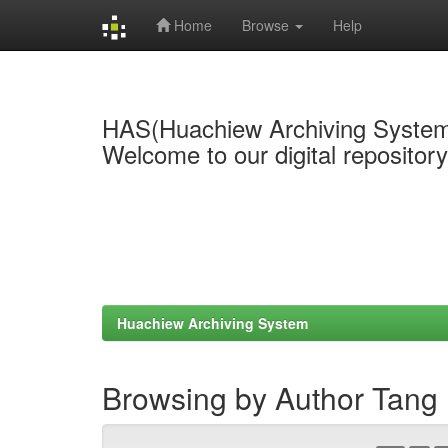
Home
Browse
Help
Skip
navigation
HAS(Huachiew Archiving Syste
Welcome to our digital repositor
Huachiew Archiving System
Browsing by Author Tang