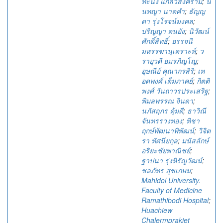
ทะนง แกล้วสงคราม
;
น
นทญา นาคคำ
;
ธัญญ
ดา รุ่งโรจน์มงคล
;
ปริญญา คนยัง
;
นิวัฒน์
ศักดิ์สิทธิ์
;
อรรจนี
มหรรฆานุเคราะห์
;
ว
รายุวดี อมรภิญโญ
;
อุษณีย์ คุณากรสิริ
;
เท
อดพงศ์ เต็มภาคย์
;
กิตติ
พงศ์ วันถาวรประเสริฐ
;
พิมลพรรณ จินดา
;
นภัสฤภร คุ้มดี
;
ธาวิณี
จันทรรวงทอง
;
ทิชา
ฤกษ์พัฒนาพิพัฒน์
;
วิจิต
รา ทัศนียกุล
;
มนัสลักษ์
อริยะชัยพาณิชย์
;
ฐาปนา รุ่งหิรัญวัฒน์
;
ชลภัทร สุขเกษม
;
Mahidol University.
Faculty of Medicine
Ramathibodi Hospital
;
Huachiew
Chalermprakiet