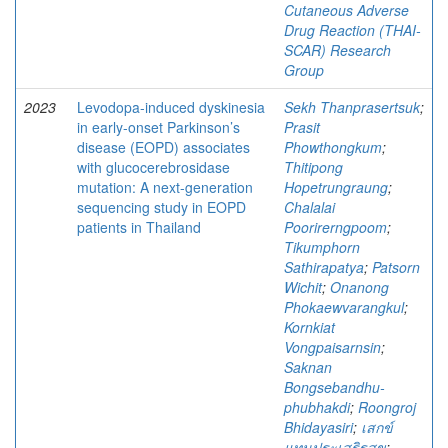
Cutaneous Adverse
Drug Reaction (THAI-
SCAR) Research
Group
2023
Levodopa-induced dyskinesia
Sekh Thanprasertsuk
;
in early-onset Parkinson’s
Prasit
disease (EOPD) associates
Phowthongkum
;
with glucocerebrosidase
Thitipong
mutation: A next-generation
Hopetrungraung
;
sequencing study in EOPD
Chalalai
patients in Thailand
Poorirerngpoom
;
Tikumphorn
Sathirapatya
;
Patsorn
Wichit
;
Onanong
Phokaewvarangkul
;
Kornkiat
Vongpaisarnsin
;
Saknan
Bongsebandhu-
phubhakdi
;
Roongroj
Bhidayasiri
;
เสกข์
แทนประเสริฐสุข
;