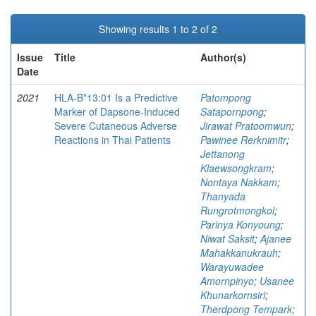
Showing results 1 to 2 of 2
Issue
Title
Author(s)
Date
2021
HLA-B*13:01 Is a Predictive
Patompong
Marker of Dapsone-Induced
Satapornpong
;
Severe Cutaneous Adverse
Jirawat Pratoomwun
;
Reactions in Thai Patients
Pawinee Rerknimitr
;
Jettanong
Klaewsongkram
;
Nontaya Nakkam
;
Thanyada
Rungrotmongkol
;
Parinya Konyoung
;
Niwat Saksit
;
Ajanee
Mahakkanukrauh
;
Warayuwadee
Amornpinyo
;
Usanee
Khunarkornsiri
;
Therdpong Tempark
;