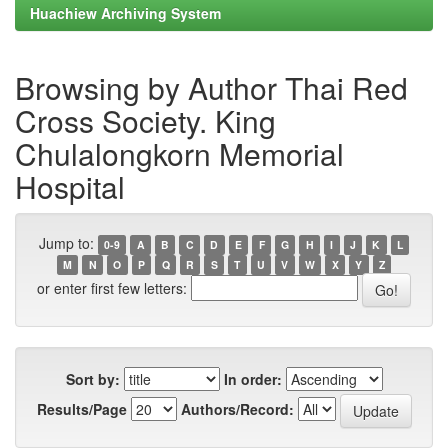
Huachiew Archiving System
Browsing by Author Thai Red
Cross Society. King
Chulalongkorn Memorial
Hospital
Jump to:
0-9
A
B
C
D
E
F
G
H
I
J
K
L
M
N
O
P
Q
R
S
T
U
V
W
X
Y
Z
or enter first few letters:
Sort by:
In order:
Results/Page
Authors/Record: