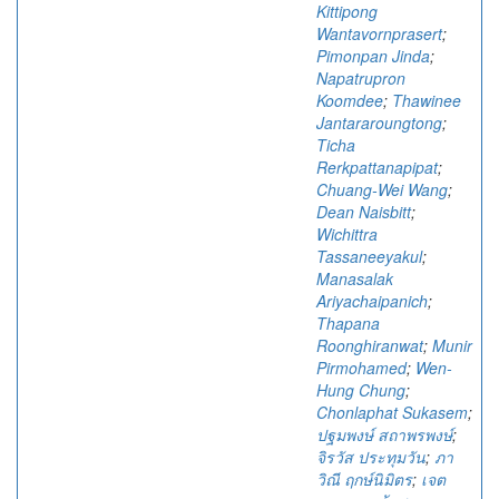
Kittipong
Wantavornprasert
;
Pimonpan Jinda
;
Napatrupron
Koomdee
;
Thawinee
Jantararoungtong
;
Ticha
Rerkpattanapipat
;
Chuang-Wei Wang
;
Dean Naisbitt
;
Wichittra
Tassaneeyakul
;
Manasalak
Ariyachaipanich
;
Thapana
Roonghiranwat
;
Munir
Pirmohamed
;
Wen-
Hung Chung
;
Chonlaphat Sukasem
;
ปฐมพงษ์ สถาพรพงษ์
;
จิรวัส ประทุมวัน
;
ภา
วิณี ฤกษ์นิมิตร
;
เจต