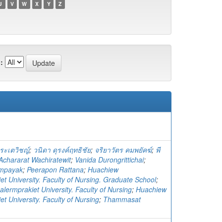
U
V
W
X
Y
Z
:
ิระเตวิชญ์
;
วนิดา ดุรงค์ฤทธิชัย
;
จริยาวัตร คมพยัคฆ์
;
พี
Achararat Wachiratewit
;
Vanida Durongrittichai
;
ompayak
;
Peerapon Rattana
;
Huachiew
t University. Faculty of Nursing. Graduate School
;
lermprakiet University. Faculty of Nursing
;
Huachiew
t University. Faculty of Nursing
;
Thammasat