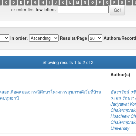
C
D
E
F
G
H
I
J
K
L
M
N
O
P
Q
R
S
T
or enter first few letters:
In order:
Results/Page
Authors/Record
Showing results 1 to 2 of 2
Author(s)
หลอดเลือดสมอง: กรณีศึกษาโครงการสุขภาพดีเริ่มที่บ้าน
อัชรารัตน์ วช
ดปทุมธานี
ระพล รัตนะ
;
Jariyawat K
Chalermprakie
Huachiew Cha
Chalermprakie
University