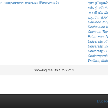
ไทยแบบบูรณาการ ตามวงจรชีวิตครอบครัว
รุจา ภู่ไพบูลย์
รสินธุ์
;
ถวัลย์
วรรณี เดียวอ
ปทุมวัน
;
นิทัศ
Darunee Jo
Dechavudh N
Chittinun Te
Patumwan
;
N
University
;
Kh
University
;
In
University
;
Su
Chalermprakie
Welfare
;
Mahi
Showing results 1 to 2 of 2
DSpace