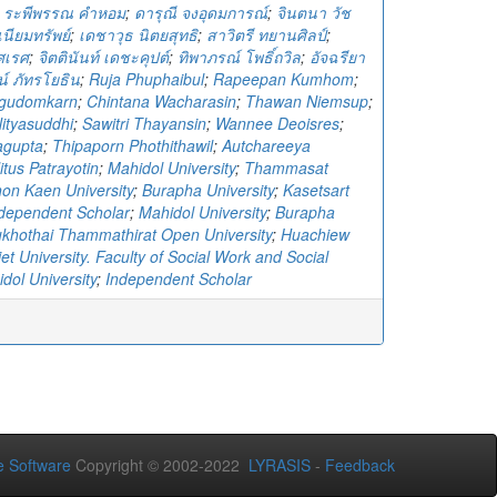
;
ระพีพรรณ คำหอม
;
ดารุณี จงอุดมการณ์
;
จินตนา วัช
 เนียมทรัพย์
;
เดชาวุธ นิตยสุทธิ
;
สาวิตรี ทยานศิลป์
;
ิศเรศ
;
จิตตินันท์ เดชะคุปต์
;
ทิพาภรณ์ โพธิ์ถวิล
;
อัจฉรียา
น์ ภัทรโยธิน
;
Ruja Phuphaibul
;
Rapeepan Kumhom
;
ngudomkarn
;
Chintana Wacharasin
;
Thawan Niemsup
;
ityasuddhi
;
Sawitri Thayansin
;
Wannee Deoisres
;
jagupta
;
Thipaporn Phothithawil
;
Autchareeya
itus Patrayotin
;
Mahidol University
;
Thammasat
on Kaen University
;
Burapha University
;
Kasetsart
dependent Scholar
;
Mahidol University
;
Burapha
khothai Thammathirat Open University
;
Huachiew
t University. Faculty of Social Work and Social
dol University
;
Independent Scholar
 Software
Copyright © 2002-2022
LYRASIS
-
Feedback