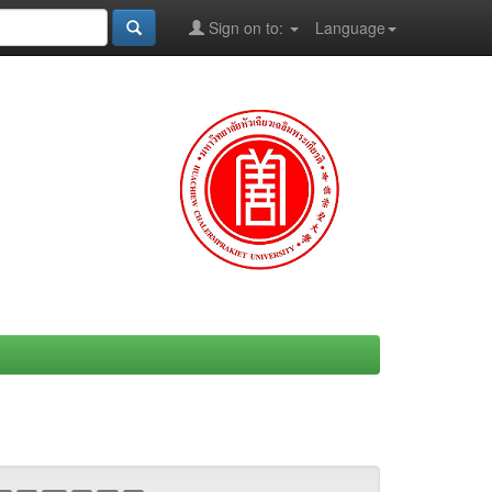
Sign on to:
Language