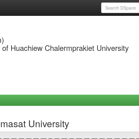
m)
y of Huachiew Chalermprakiet University
masat University