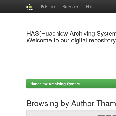
Home
Browse
Help
Skip
navigation
HAS(Huachiew Archiving Syste
Welcome to our digital repositor
Huachiew Archiving System
Browsing by Author Tham