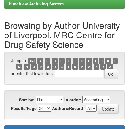
Huachiew Archiving System
Browsing by Author University
of Liverpool. MRC Centre for
Drug Safety Science
Jump to:
0-9
A
B
C
D
E
F
G
H
I
J
K
L
M
N
O
P
Q
R
S
T
U
V
W
X
Y
Z
or enter first few letters:
Sort by:
In order:
Results/Page
Authors/Record: