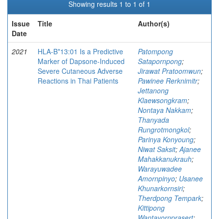
Showing results 1 to 1 of 1
Issue
Title
Author(s)
Date
2021
HLA-B*13:01 Is a Predictive
Patompong
Marker of Dapsone-Induced
Satapornpong
;
Severe Cutaneous Adverse
Jirawat Pratoomwun
;
Reactions in Thai Patients
Pawinee Rerknimitr
;
Jettanong
Klaewsongkram
;
Nontaya Nakkam
;
Thanyada
Rungrotmongkol
;
Parinya Konyoung
;
Niwat Saksit
;
Ajanee
Mahakkanukrauh
;
Warayuwadee
Amornpinyo
;
Usanee
Khunarkornsiri
;
Therdpong Tempark
;
Kittipong
Wantavornprasert
;