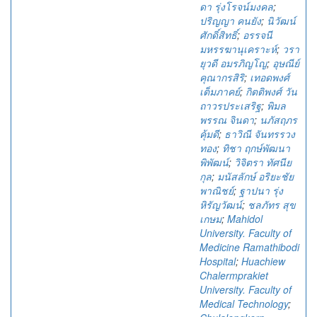
ดา รุ่งโรจน์มงคล
;
ปริญญา คนยัง
;
นิวัฒน์
ศักดิ์สิทธิ์
;
อรรจนี
มหรรฆานุเคราะห์
;
วรา
ยุวดี อมรภิญโญ
;
อุษณีย์
คุณากรสิริ
;
เทอดพงศ์
เต็มภาคย์
;
กิตติพงศ์ วัน
ถาวรประเสริฐ
;
พิมล
พรรณ จินดา
;
นภัสฤภร
คุ้มดี
;
ธาวิณี จันทรรวง
ทอง
;
ทิชา ฤกษ์พัฒนา
พิพัฒน์
;
วิจิตรา ทัศนีย
กุล
;
มนัสลักษ์ อริยะชัย
พาณิชย์
;
ฐาปนา รุ่ง
หิรัญวัฒน์
;
ชลภัทร สุข
เกษม
;
Mahidol
University. Faculty of
Medicine Ramathibodi
Hospital
;
Huachiew
Chalermprakiet
University. Faculty of
Medical Technology
;