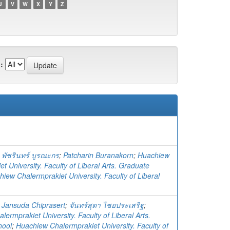
U
V
W
X
Y
Z
:
;
พัชรินทร์ บูรณะกร
;
Patcharin Buranakorn
;
Huachiew
t University. Faculty of Liberal Arts. Graduate
iew Chalermprakiet University. Faculty of Liberal
;
Jansuda Chiprasert
;
จันทร์สุดา ไชยประเสริฐ
;
ermprakiet University. Faculty of Liberal Arts.
hool
;
Huachiew Chalermprakiet University. Faculty of