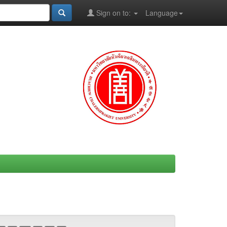
Sign on to:
Language