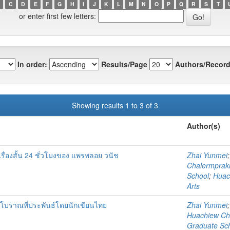
C
D
E
F
G
H
I
J
K
L
M
N
O
P
Q
R
S
T
or enter first few letters:
In order:
Results/Page
Authors/Record
Showing results 1 to 3 of 3
Author(s)
่องสั้น 24 ชั่วโมงของ แพรพลอย วนัช
Zhai Yunmei
Chalermprakie
School
;
Huach
Arts
โบราณที่ประพันธ์โดยนักเขียนไทย
Zhai Yunmei
Huachiew Chal
Graduate Sc