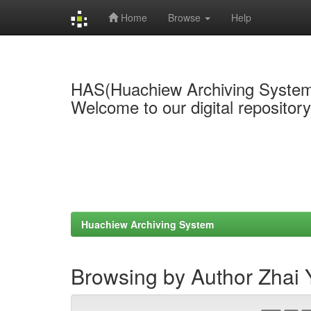
Home
Browse
Help
Skip
navigation
HAS(Huachiew Archiving Syste
Welcome to our digital repositor
Huachiew Archiving System
Browsing by Author Zhai