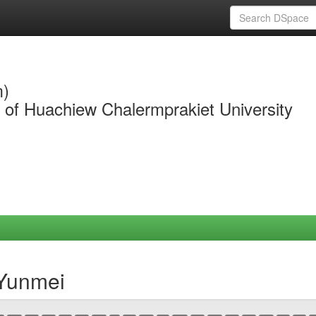
m)
y of Huachiew Chalermprakiet University
 Yunmei