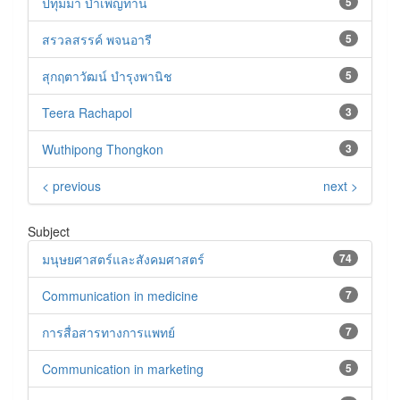
ปทุมมา บำเพ็ญทาน
5
สรวลสรรค์ พจนอารี
5
สุกฤตาวัฒน์ บำรุงพานิช
5
Teera Rachapol
3
Wuthipong Thongkon
3
< previous
next >
Subject
มนุษยศาสตร์และสังคมศาสตร์
74
Communication in medicine
7
การสื่อสารทางการแพทย์
7
Communication in marketing
5