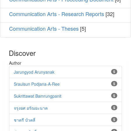
Communication Arts - Research Reports
[32]
Communication Arts - Theses
[5]
Discover
Author
Jarungyod Arunyanak
5
Sraulsun Podjana-A-Ree
5
Sukrittawat Bamrungpanit
5
จรุงยศ อรัณยะนาค
5
ชาตรี บัวคลี่
5