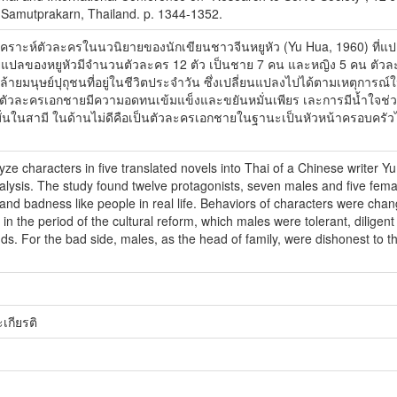
t, Samutprakarn, Thailand. p. 1344-1352.
ื่อวิเคราะห์ตัวละครในนวนิยายของนักเขียนชาวจีนหยูหัว (Yu Hua, 1960) ที
แปลของหยูหัวมีจำนวนตัวละคร 12 ตัว เป็นชาย 7 คน และหญิง 5 คน ตัวล
ล้ายมนุษย์ปุถุชนที่อยู่ในชีวิตประจำวัน ซึ่งเปลี่ยนแปลงไปได้ตามเหตุการ
อ ตัวละครเอกชายมีความอดทนเข้มแข็งและขยันหมั่นเพียร เละการมีน้ำใจช่
ั่นในสามี ในด้านไม่ดีคือเป็นตัวละครเอกชายในฐานะเป็นหัวหน้าครอบครัวไม่
ze characters in five translated novels into Thai of a Chinese writer 
nalysis. The study found twelve protagonists, seven males and five fem
and badness like people in real life. Behaviors of characters were chan
n the period of the cultural reform, which males were tolerant, diligen
nds. For the bad side, males, as the head of family, were dishonest to 
เกียรติ