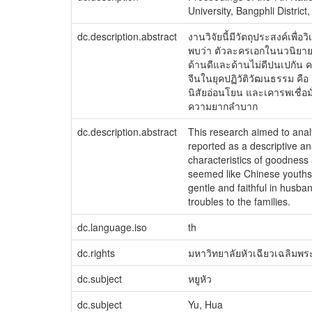
University, Bangphli Distric
dc.description.abstract
งานวิจัยนี้มีวัตถุประสงค์เพ
พบว่า ตัวละครเอกในนวนิยาย
ด้านดีและด้านไม่ดีปนเปกัน ค
จีนในยุคปฏิวัติวัฒนธรรม คื
นิสัยอ่อนโยน และเคารพเชื่อม
ความยากลำบาก
dc.description.abstract
This research aimed to analy
reported as a descriptive a
characteristics of goodness 
seemed like Chinese youths i
gentle and faithful in husba
troubles to the families.
dc.language.iso
th
dc.rights
มหาวิทยาลัยหัวเฉียวเฉลิมพระ
dc.subject
หยูหัว
dc.subject
Yu, Hua