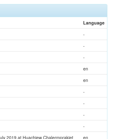
Language
-
-
-
en
en
-
-
-
-
 July 2019 at Huachiew Chalermprakiet
en