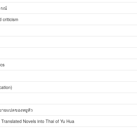
ารณ์
d criticism
ics
ation)
ิยายแปลของหยูหัว
n Translated Novels into Thai of Yu Hua