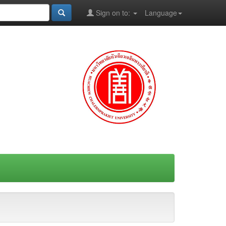
Sign on to:
Language