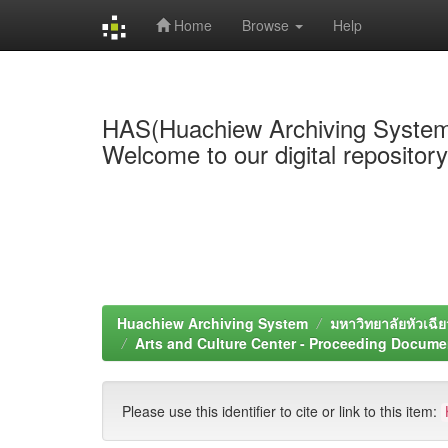
Home
Browse
Help
Skip
navigation
HAS(Huachiew Archiving Syste
Welcome to our digital repositor
Huachiew Archiving System
มหาวิทยาลัยหัวเฉีย
Arts and Culture Center - Proceeding Docume
Please use this identifier to cite or link to this item: