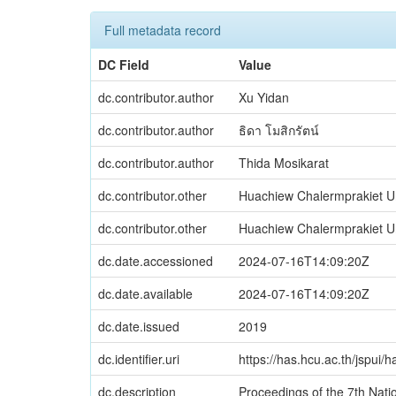
Full metadata record
DC Field
Value
dc.contributor.author
Xu Yidan
dc.contributor.author
ธิดา โมสิกรัตน์
dc.contributor.author
Thida Mosikarat
dc.contributor.other
Huachiew Chalermprakiet Uni
dc.contributor.other
Huachiew Chalermprakiet Univ
dc.date.accessioned
2024-07-16T14:09:20Z
dc.date.available
2024-07-16T14:09:20Z
dc.date.issued
2019
dc.identifier.uri
https://has.hcu.ac.th/jspui
dc.description
Proceedings of the 7th Nati