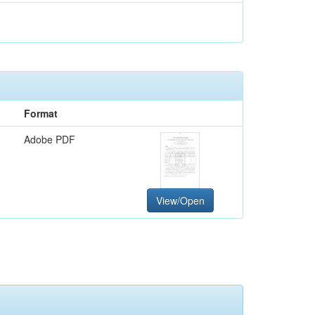
Format
Adobe PDF
View/Open