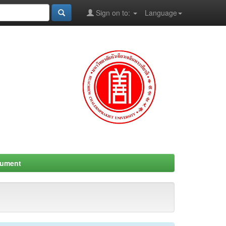
Sign on to:
Language
cument