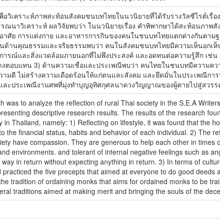
งค์เพื่อวิเคราะห์ภาพสะท้อนสังคมชนบทไทยในนวนิยายที่ได้รับรางวัลซีไรต์เรื
ณนาวิเคราะห์ ผลวิจัยพบว่า ในนวนิยายเรื่อง คำพิพากษาได้สะท้อนภาพสั
ที่อยู่อาศัย การแต่งกาย และอาหารการกินของคนในชนบทไทยแตกต่างกันตามฐ
นด้านคุณธรรมและจริยธรรมพบว่า คนในสังคมชนบทไทยมีความเห็นอกเห็นใจ
รณ์และสิ่งแวดล้อมภายนอกที่ไม่พึงประสงค์ และอดทนต่อความรู้สึก เช่น 
ทางตอบแทน 3) ด้านความเชื่อและประเพณีพบว่า คนไทยในชนบทมีความความเ
ำความดี ไม่สร้างความเดือดร้อนให้แก่ตนและสังคม และยึดมั่นในประเพณีการบว
้บุญ และประเพณีงานศพที่มุ่งทำบุญอุทิศกุศลนาดวงวิญญาณของผู้ตายไปสู่สวรรค
ch was to analyze the reflection of rural Thai society in the S.E.A Wri
resenting descriptive research results. The results of the research fo
y in Thailand, namely: 1) Reflecting on lifestyle, it was found that the h
o the financial status, habits and behavior of each individual. 2) The re
ciety have compassion. They are generous to help each other in times of
and environments. and tolerant of internal negative feelings such as ang
way in return without expecting anything in return. 3) In terms of cultur
 practiced the five precepts that aimed at everyone to do good deeds a
the tradition of ordaining monks that aims for ordained monks to be tr
neral traditions aimed at making merit and bringing the souls of the de