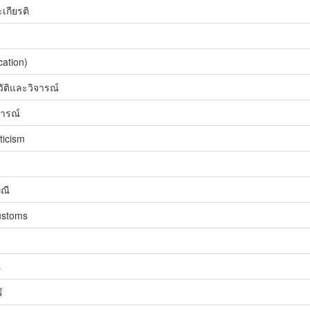
เกียรติ
ation)
ัติและวิจารณ์
จารณ์
iticism
พณี
customs
s
์