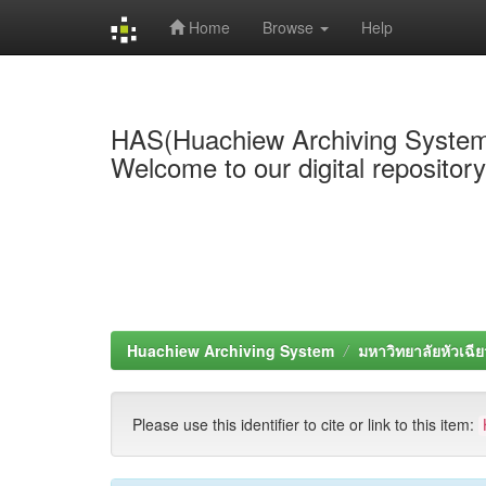
Home
Browse
Help
Skip
navigation
HAS(Huachiew Archiving Syste
Welcome to our digital repositor
Huachiew Archiving System
มหาวิทยาลัยหัวเฉีย
Please use this identifier to cite or link to this item: