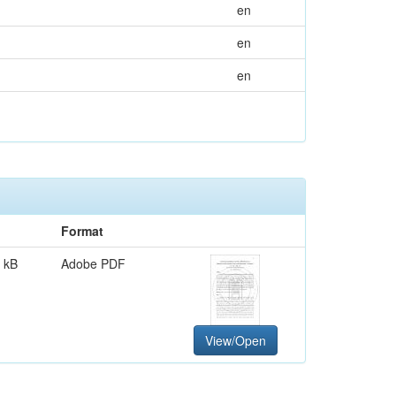
en
en
en
Format
 kB
Adobe PDF
View/Open