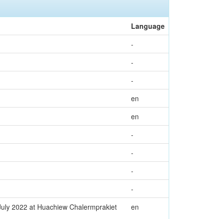
Language
-
-
-
en
en
-
-
-
-
 July 2022 at Huachiew Chalermprakiet
en