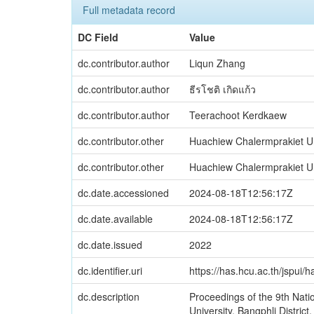
Full metadata record
DC Field
Value
dc.contributor.author
Liqun Zhang
dc.contributor.author
ธีรโชติ เกิดแก้ว
dc.contributor.author
Teerachoot Kerdkaew
dc.contributor.other
Huachiew Chalermprakiet Uni
dc.contributor.other
Huachiew Chalermprakiet Univ
dc.date.accessioned
2024-08-18T12:56:17Z
dc.date.available
2024-08-18T12:56:17Z
dc.date.issued
2022
dc.identifier.uri
https://has.hcu.ac.th/jspui
dc.description
Proceedings of the 9th Nati
University, Bangphli Distric