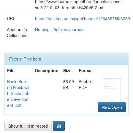
https://www.journals.apheit.org/jounal/science-
vol5-2/10_08_formatted%20V5-2.pdf
URI:
https://has.hcu.ac.th/jspui/handle/123456789/3289
Appears in
Nursing - Articles Journals
Collections:
Files in This Item:
File
Description
Size
Format
Basic Buildi
86.09
Adobe
ng Block wit
kB
PDF
h Sustainabl
e Developm
ent .pdf
View/Open
Show full item record