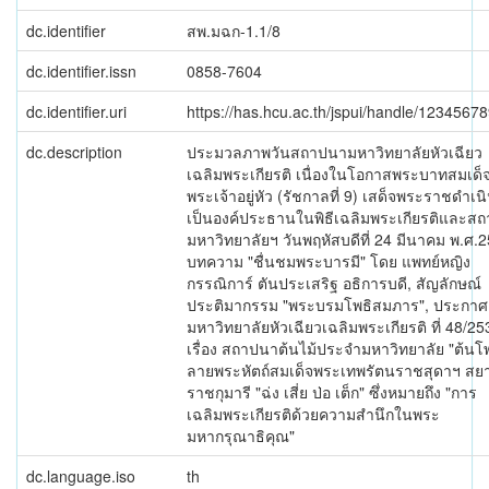
dc.identifier
สพ.มฉก-1.1/8
dc.identifier.issn
0858-7604
dc.identifier.uri
https://has.hcu.ac.th/jspui/handle/1234567
dc.description
ประมวลภาพวันสถาปนามหาวิทยาลัยหัวเฉียว
เฉลิมพระเกียรติ เนื่องในโอกาสพระบาทสมเด็
พระเจ้าอยู่หัว (รัชกาลที่ 9) เสด็จพระราชดำเ
เป็นองค์ประธานในพิธีเฉลิมพระเกียรติและส
มหาวิทยาลัยฯ วันพฤหัสบดีที่ 24 มีนาคม พ.ศ.
บทความ "ชื่นชมพระบารมี" โดย แพทย์หญิง
กรรณิการ์ ตันประเสริฐ อธิการบดี, สัญลักษณ์
ประติมากรรม "พระบรมโพธิสมภาร", ประกาศ
มหาวิทยาลัยหัวเฉียวเฉลิมพระเกียรติ ที่ 48/25
เรื่อง สถาปนาต้นไม้ประจำมหาวิทยาลัย "ต้นโพ
ลายพระหัตถ์สมเด็จพระเทพรัตนราชสุดาฯ ส
ราชกุมารี "ฉ่ง เสี่ย ป่อ เต็ก" ซึ่งหมายถึง "การ
เฉลิมพระเกียรติด้วยความสำนึกในพระ
มหากรุณาธิคุณ"
dc.language.iso
th