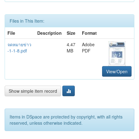
Files in This Item:
File
Description
Size
Format
จดหมายข่าว
4.47
Adobe
-1-1-8.pdf
MB
PDF
View/Open
Show simple item record
Items in DSpace are protected by copyright, with all rights
reserved, unless otherwise indicated.