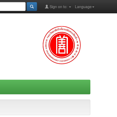
Sign on to:
Language