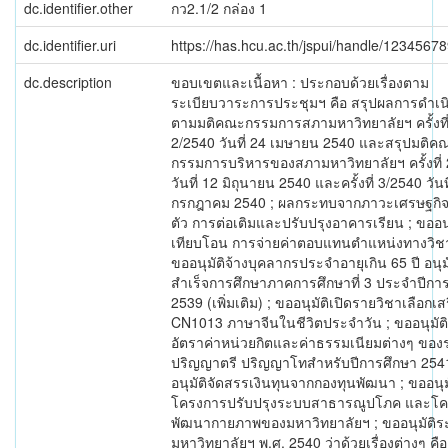
dc.identifier.other
กว2.1/2 กล่อง 1
dc.identifier.uri
https://has.hcu.ac.th/jspui/handle/1234567
dc.description
ขอบเขตและเนื้อหา : ประกอบด้วยเรื่องตาม
ระเบียบวาระการประชุมฯ คือ สรุปผลการดำเ
ตามมติคณะกรรมการสภามหาวิทยาลัยฯ ครั้งที
2/2540 วันที่ 24 เมษายน 2540 และสรุปมติค
กรรมการบริหารของสภามหาวิทยาลัยฯ ครั้งที่
วันที่ 12 มิถุนายน 2540 และครั้งที่ 3/2540 วันท
กรกฎาคม 2540 ; ผลกระทบจากภาวะเศรษฐกิ
ตัว การต่อเติมและปรับปรุงอาคารเรียน ; ขออนุ
เทียบโอน การจ่ายค่าตอบแทนตำแหน่งทางวิช
ขออนุมัติจ้างบุคลากรประจำอายุเกิน 65 ปี อนุมัต
สำเร็จการศึกษาภาคการศึกษาที่ 3 ประจำปีกา
2539 (เพิ่มเติม) ; ขออนุมัติเปิดรายวิชาเลือกเส
CN1013 ภาษาจีนในชีวิตประจำวัน ; ขออนุมัติ
อัตราค่าหน่วยกิตและค่าธรรมเนียมต่างๆ ของ
ปริญญาตรี ปริญญาโทสำหรับปีการศึกษา 2541
อนุมัติจัดสรรเงินทุนจากกองทุนพัฒนา ; ขออนุม
โครงการปรับปรุงระบบสาธารณูปโภค และโ
พัฒนากายภาพของมหาวิทยาลัยฯ ; ขออนุมัติร
มหาวิทยาลัยฯ พ.ศ. 2540 ว่าด้วยเรื่องต่างๆ คือ