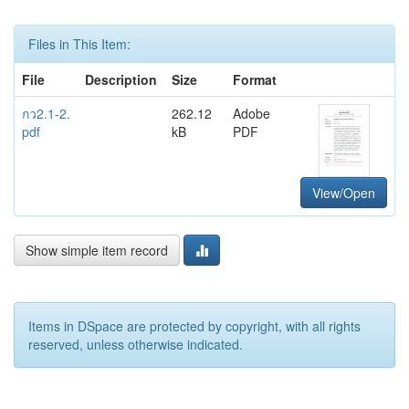
Files in This Item:
File
Description
Size
Format
กว2.1-2.
262.12
Adobe
pdf
kB
PDF
View/Open
Show simple item record
Items in DSpace are protected by copyright, with all rights
reserved, unless otherwise indicated.