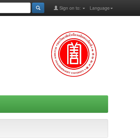
Sign on to:
Language