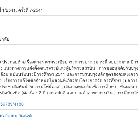
/2541, ครั้งที่ 7/2541
าลัย
ั้ง ประกอบด้วยเรื่องต่างๆ ตามระเบียบวาระการประชุม ดังนี้ งบประมาณปี
แนวทางการแต่งตั้งคณาจารย์และผู้บริหารสถาบัน ; การขออนุมัติปรับปร
ล้อม ฉบับปรับปรุงปีการศึกษา 2541 และการปรับปรุงหลักสูตรสังคมสงเ
ฯ เรื่องการแก้ไขข้อกำหนดในส่วนที่เกี่ยวกับโครงการจัด การศึกษา ; ผลก
ชาสัมพันธ์ “ข่าวร่มโพธิ์ทอง” ; เงินกองทุนกู้ยืมเพื่อการศึกษา ; ขั้นตอ
กิจบัณฑิต (ต่อเนื่อง 2 ปี ) ภาคปกติ และภาคค่ำสาขาการเงิน ; การศึกษา
3456789/4188
ทย์เกษม วัฒนชัย