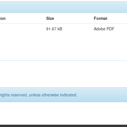
ion
Size
Format
91.67 kB
Adobe PDF
rights reserved, unless otherwise indicated.