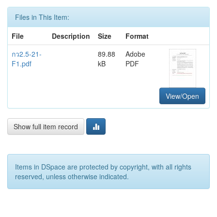
Files in This Item:
File
Description
Size
Format
กว2.5-21-
89.88
Adobe
F1.pdf
kB
PDF
View/Open
Show full item record
Items in DSpace are protected by copyright, with all rights
reserved, unless otherwise indicated.