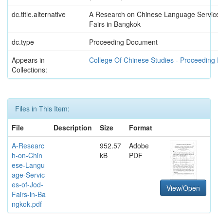
dc.title.alternative
A Research on Chinese Language Service
Fairs in Bangkok
dc.type
Proceeding Document
Appears in
College Of Chinese Studies - Proceedin
Collections:
Files in This Item:
File
Description
Size
Format
A-Researc
952.57
Adobe
h-on-Chin
kB
PDF
ese-Langu
age-Servic
es-of-Jod-
View/Open
Fairs-in-Ba
ngkok.pdf