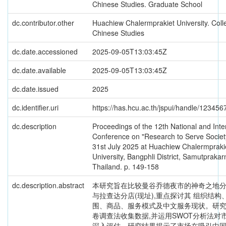
Chinese Studies. Graduate School
dc.contributor.other
Huachiew Chalermprakiet University. Coll
Chinese Studies
dc.date.accessioned
2025-09-05T13:03:45Z
dc.date.available
2025-09-05T13:03:45Z
dc.date.issued
2025
dc.identifier.uri
https://has.hcu.ac.th/jspui/handle/12345
dc.description
Proceedings of the 12th National and Inte
Conference on "Research to Serve Society
31st July 2025 at Huachiew Chalermpraki
University, Bangphli District, Samutprakar
Thailand. p. 149-158
dc.description.abstract
本研究旨在比较曼谷乔德夜市的神奇之地分店
与拉查达分店(现址),重点探讨其 组织结构
围、商品、服务模式及中文服务现状。研
卷调查法收集数据,并运用SWOT分析法对
深入评估。研究结果揭示了市场在吸引中