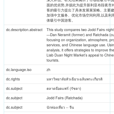
面的优劣势,并据此为提升新利亚布段夜市
客的吸引力提出了具体发展展策略。主要
加强中文服务、优化市场空间利用,以及利
体吸引中国游客。
dc.description.abstract
This study compares two Jodd Fairs nigh
—Dan Neramit (former) and Ratchada (c
focusing on organization, atmosphere, pr
services, and Chinese language use. Us
analysis, it offers strategies to improve t
Liab Duan Night Market’s appeal to Chin
tourists.
dc.language.iso
zh
dc.rights
มหาวิทยาลัยหัวเฉียวเฉลิมพระเกียรติ
dc.subject
ตลาดจ๊อดแฟร์ (รัชดา)
dc.subject
Jodd Fairs (Ratchada)
dc.subject
นักท่องเที่ยว -- จีน