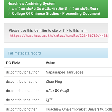
Huachiew Archiving System
มหาวิทยาลัยหัวเฉียวเฉลิมพระเกียรติ
วิทยาลัยจีนศึกษา
College Of Chinese Studies - Proceeding Document
Please use this identifier to cite or link to this item:
https://has.hcu.ac.th/xmlui/handle/123456789/4438
Full metadata record
DC Field
Value
dc.contributor.author
Napasrapee Tanruedee
dc.contributor.author
Zhao Ping
dc.contributor.author
นภัสรพีร์ ตันฤดี
dc.contributor.author
赵平
dc.contributor.other
Huachiew Chalermprakiet University. Coll