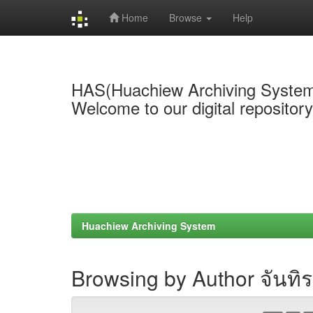
Home
Browse
Help
Skip
navigation
HAS(Huachiew Archiving Syste
Welcome to our digital repositor
Huachiew Archiving System
Browsing by Author จันทิ