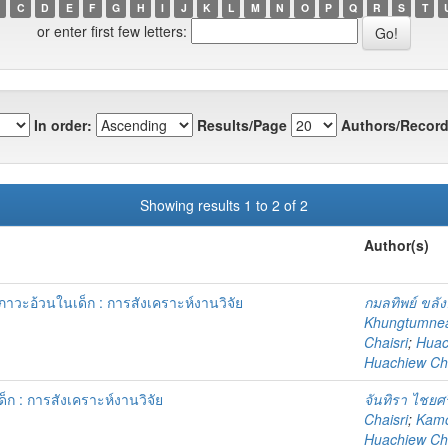
C
D
E
F
G
H
I
J
K
L
M
N
O
P
Q
R
S
T
or enter first few letters:
In order:
Results/Page
Authors/Record
Showing results 1 to 2 of 2
Author(s)
ภาวะอ้วนในเด็ก : การสังเคราะห์งานวิจัย
กมลทิพย์ ขลั
Khungtumn
Chaisri
;
Huac
Huachiew Cha
ก : การสังเคราะห์งานวิจัย
จันทิรา ไชยศร
Chaisri
;
Kamo
Huachiew Cha