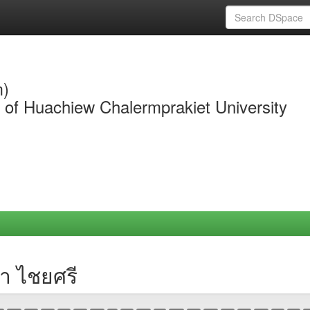
m)
y of Huachiew Chalermprakiet University
รา ไชยศรี