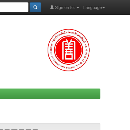
Sign on to:
Language