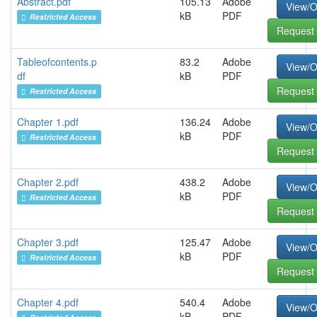
Abstract.pdf
105.13
Adobe
View/
kB
PDF
Restricted Access
Request 
Tableofcontents.p
83.2
Adobe
View/
df
kB
PDF
Request 
Restricted Access
Chapter 1.pdf
136.24
Adobe
View/
kB
PDF
Restricted Access
Request 
Chapter 2.pdf
438.2
Adobe
View/
kB
PDF
Restricted Access
Request 
Chapter 3.pdf
125.47
Adobe
View/
kB
PDF
Restricted Access
Request 
Chapter 4.pdf
540.4
Adobe
View/
kB
PDF