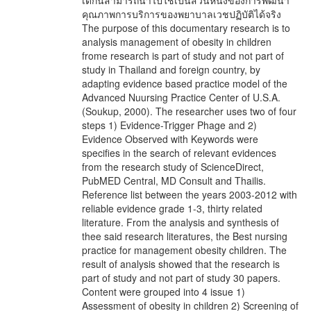
เด็กนี้สามารถนำไปใช้เป็นส่วนหนึ่งของการพัฒนา
คุณภาพการบริการของพยาบาลเวชปฏิบัติได้จริง
The purpose of this documentary research is to
analysis management of obesity in children
frome research is part of study and not part of
study in Thailand and foreign country, by
adapting evidence based practice model of the
Advanced Nuursing Practice Center of U.S.A.
(Soukup, 2000). The researcher uses two of four
steps 1) Evidence-Trigger Phage and 2)
Evidence Observed with Keywords were
specifies in the search of relevant evidences
from the research study of ScienceDirect,
PubMED Central, MD Consult and Thailis.
Reference list between the years 2003-2012 with
reliable evidence grade 1-3, thirty related
literature. From the analysis and synthesis of
thee said research literatures, the Best nursing
practice for management obesity children. The
result of analysis showed that the research is
part of study and not part of study 30 papers.
Content were grouped into 4 issue 1)
Assessment of obesity in children 2) Screening of