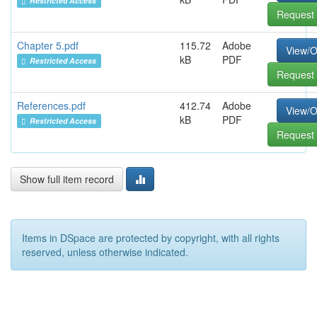
Restricted Access
Request 
Chapter 5.pdf
115.72
Adobe
View/
kB
PDF
Restricted Access
Request 
References.pdf
412.74
Adobe
View/
kB
PDF
Restricted Access
Request 
Show full item record
Items in DSpace are protected by copyright, with all rights
reserved, unless otherwise indicated.