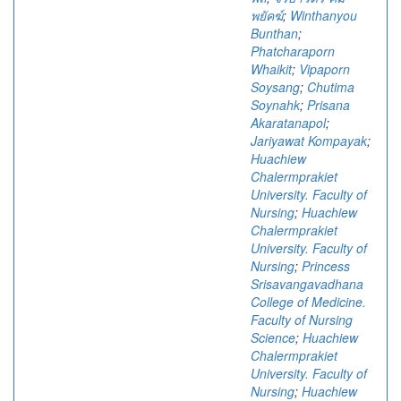
พยัคฆ์
;
Winthanyou
Bunthan
;
Phatcharaporn
Whaikit
;
Vipaporn
Soysang
;
Chutima
Soynahk
;
Prisana
Akaratanapol
;
Jariyawat Kompayak
;
Huachiew
Chalermprakiet
University. Faculty of
Nursing
;
Huachiew
Chalermprakiet
University. Faculty of
Nursing
;
Princess
Srisavangavadhana
College of Medicine.
Faculty of Nursing
Science
;
Huachiew
Chalermprakiet
University. Faculty of
Nursing
;
Huachiew