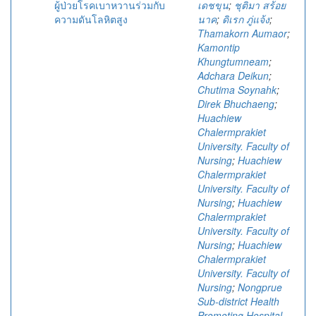
ผู้ป่วยโรคเบาหวานร่วมกับ
เดชขุน
;
ชุติมา สร้อย
ความดันโลหิตสูง
นาค
;
ดิเรก ภู่แจ้ง
;
Thamakorn Aumaor
;
Kamontip
Khungtumneam
;
Adchara Deikun
;
Chutima Soynahk
;
Direk Bhuchaeng
;
Huachiew
Chalermprakiet
University. Faculty of
Nursing
;
Huachiew
Chalermprakiet
University. Faculty of
Nursing
;
Huachiew
Chalermprakiet
University. Faculty of
Nursing
;
Huachiew
Chalermprakiet
University. Faculty of
Nursing
;
Nongprue
Sub-district Health
Promoting Hospital