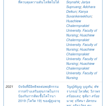
ที่ควบคุมความดันโลหิตไม่ได้
Soynahk
;
Jariya
Supruang
;
Adchara
Deikun
;
Kanya
Suvankereekhun
;
Huachiew
Chalermprakiet
University. Faculty of
Nursing
;
Huachiew
Chalermprakiet
University. Faculty of
Nursing
;
Huachiew
Chalermprakiet
University. Faculty of
Nursing
;
Huachiew
Chalermprakiet
University. Faculty of
Nursing
2021
ปัจจัยที่มีอิทธิพลต่อพฤติกรรม
วิญญ์ทัญญู บุญทัน
;
พัช
การสร้างเสริมสุขภาพในการ
ราภรณ์ ไหวคิด
;
วิภาพร
ป้องกันการติดเชื้อโคโรนา
สร้อยแสง
;
ชุติมา สร้อย
2019 (โควิด 19) ของผู้สูงอายุ
นาค
;
ปริศนา อัครธน
พล
;
จริยาวัตร คม