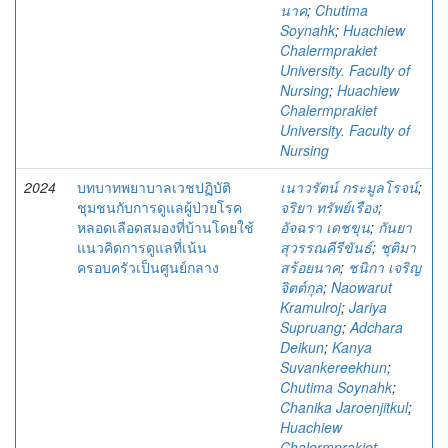
นาค
;
Chutima
Soynahk
;
Huachiew
Chalermprakiet
University. Faculty of
Nursing
;
Huachiew
Chalermprakiet
University. Faculty of
Nursing
2024
บทบาทพยาบาลเวชปฏิบัติ
เนาวรัตน์ กระมูลโรจน์
;
ชุมชนกับการดูแลผู้ป่วยโรค
จริยา ทรัพย์เรือง
;
หลอดเลือดสมองที่บ้านโดยใช้
อัจฉรา เดชขุน
;
กันยา
แนวคิดการดูแลที่เน้น
สุวรรณคีรีขันธ์
;
ชุติมา
ครอบครัวเป็นศูนย์กลาง
สร้อยนาค
;
ชนิกา เจริญ
จิตต์กุล
;
Naowarut
Kramulroj
;
Jariya
Supruang
;
Adchara
Deikun
;
Kanya
Suvankereekhun
;
Chutima Soynahk
;
Chanika Jaroenjitkul
;
Huachiew
Chalermprakiet