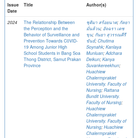
Issue
Title
Author(s)
Date
2024
The Relationship Between
ชุติมา สร้อยนาค
;
กัลยา
the Perception and the
มั่นล้วน
;
อัจฉรา เดช
Behavior of Surveillance and
ขุน
;
กันยา สุวรรณคีรี
Prevention Towards C0VID-
ขันธ์
;
Chutima
19 Among Junior High
Soynahk
;
Kanlaya
School Students in Bang Soa
Munluan
;
Adchara
Thong District, Samut Prakan
Deikun
;
Kanya
Province
Suvankereekhun
;
Huachiew
Chalermprakiet
University. Faculty of
Nursing
;
Rattana
Bundit University.
Faculty of Nursing
;
Huachiew
Chalermprakiet
University. Faculty of
Nursing
;
Huachiew
Chalermprakiet