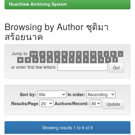
Huachiew Archiving System
Browsing by Author ชุติมา
สร้อยนาค
Jump to:
0-9
A
B
C
D
E
F
G
H
I
J
K
L
M
N
O
P
Q
R
S
T
U
V
W
X
Y
Z
or enter first few letters:
Sort by:
In order:
Results/Page
Authors/Record:
Showing results 1 to 9 of 9