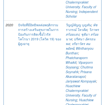
Chalermprakiet
University. Faculty of
Nursing
;
Independent
Scholar
2020
ปัจจัยที่มีอิทธิพลต่อพฤติกรรม
วิญญ์ทัญญู บุญทัน
;
พัช
การสร้างเสริมสุขภาพในการ
ราภรณ์ ไหวคิด
;
วิภาพร
ป้องกันการติดเชื้อไวรัส
สร้อยแสง
;
ชุติมา สร้อย
โคโรนา 2019 (โควิด 19) ของ
นาค
;
ปริศนา อัครธน
ผู้สูงอายุ
พล
;
จริยาวัตร คม
พยัคฆ์
;
Winthanyou
Bunthan
;
Phatcharaporn
Whaikit
;
Viparporn
Soysang
;
Chutima
Soynahk
;
Prisana
Akaratanapol
;
Jariyawat Kompayak
;
Huachiew
Chalermprakiet
University. Faculty of
Nursing
;
Huachiew
Chalermprakiet