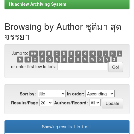
Huachiew Archiving System
Browsing by Author ชุติมา สุด
จรรยา
Jump to:
0-9
A
B
C
D
E
F
G
H
I
J
K
L
M
N
O
P
Q
R
S
T
U
V
W
X
Y
Z
or enter first few letters:
Sort by:
In order:
Results/Page
Authors/Record:
Showing results 1 to 1 of 1