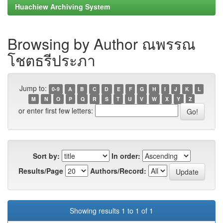
Huachiew Archiving System
Browsing by Author ณพรรณ
โชตธรีประภา
Jump to:
0-9
A
B
C
D
E
F
G
H
I
J
K
L
M
N
O
P
Q
R
S
T
U
V
W
X
Y
Z
or enter first few letters:
Sort by:
In order:
Results/Page
Authors/Record:
Showing results 1 to 1 of 1