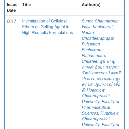
Issue
Title
Author(s)
Date
2017
Investigation of Cellulose
Sunee Channarong
;
Ethers as Gelling Agent in
Isaya Kanjanarat
;
High Alcoholic Formulations
Napan
Choatteeraprapa
;
Pulsamon
Puchakram
;
Pathamaporn
Chuetee
;
สุนี ชาญ
ณรงค์
;
อิษยา กาญจน
รัตน์
;
ณพรรณ โชตธรี
ประภา
;
พรรษมน ภชูะ
คราม
;
ปฐมาภรณ์ เชื้อ
ตี
;
Huachiew
Chalermprakiet
University. Faculty of
Pharmaceutical
Sciences
;
Huachiew
Chalermprakiet
University. Faculty of