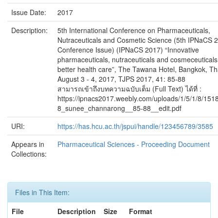
Issue Date:
2017
Description:
5th International Conference on Pharmaceuticals,
Nutraceuticals and Cosmetic Science (5th IPNaCS 
Conference Issue) (IPNaCS 2017) “Innovative
pharmaceuticals, nutraceuticals and cosmeceuticals
better health care”, The Tawana Hotel, Bangkok, Th
August 3 - 4, 2017, TJPS 2017, 41: 85-88
สามารถเข้าถึงบทความฉบับเต็ม (Full Text) ได้ที่ :
https://ipnacs2017.weebly.com/uploads/1/5/1/8/151
8_sunee_channarong__85-88__edit.pdf
URI:
https://has.hcu.ac.th/jspui/handle/123456789/3585
Appears in
Pharmaceutical Sciences - Proceeding Document
Collections:
Files in This Item:
File
Description
Size
Format