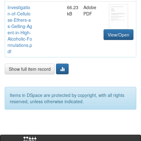
Investigatio
66.23
Adobe
n-of-Cellulo
kB
PDF
se-Ethers-a
s-Gelling-Ag
ent-in-High-
View/Open
Alcoholic-Fo
rmulations.p
df
Show full item record
Items in DSpace are protected by copyright, with all rights
reserved, unless otherwise indicated.