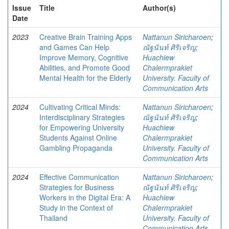
Issue
Title
Author(s)
Date
2023
Creative Brain Training Apps
Nattanun Siricharoen
;
and Games Can Help
ณัฐนันท์ ศิริเจริญ
;
Improve Memory, Cognitive
Huachiew
Abilities, and Promote Good
Chalermprakiet
Mental Health for the Elderly
University. Faculty of
Communication Arts
2024
Cultivating Critical Minds:
Nattanun Siricharoen
;
Interdisciplinary Strategies
ณัฐนันท์ ศิริเจริญ
;
for Empowering University
Huachiew
Students Against Online
Chalermprakiet
Gambling Propaganda
University. Faculty of
Communication Arts
2024
Effective Communication
Nattanun Siricharoen
;
Strategies for Business
ณัฐนันท์ ศิริเจริญ
;
Workers in the Digital Era: A
Huachiew
Study in the Context of
Chalermprakiet
Thailand
University. Faculty of
Communication Arts