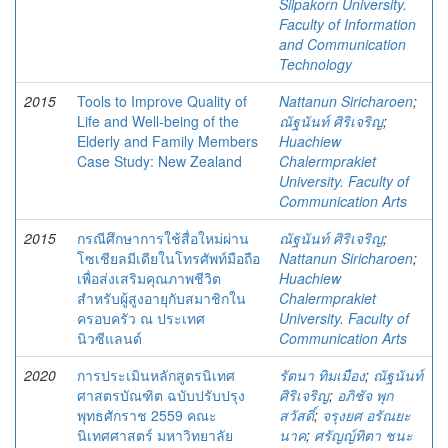
Silpakorn University.
Faculty of Information
and Communication
Technology
2015
Tools to Improve Quality of
Nattanun Siricharoen
;
Life and Well-being of the
ณัฐนันท์ ศิริเจริญ
;
Elderly and Family Members
Huachiew
Case Study: New Zealand
Chalermprakiet
University. Faculty of
Communication Arts
2015
กรณีศึกษาการใช้สื่อใหม่ผ่าน
ณัฐนันท์ ศิริเจริญ
;
โซเชียลมีเดียในโทรศัพท์มือถือ
Nattanun Siricharoen
;
เพื่อส่งเสริมคุณภาพชีวิต
Huachiew
สำหรับผู้สูงอายุกับสมาชิกใน
Chalermprakiet
ครอบครัว ณ ประเทศ
University. Faculty of
นิวซีแลนด์
Communication Arts
2020
การประเมินหลักสูตรนิเทศ
รัตนา ทิมเมือง
;
ณัฐนันท์
ศาสตรบัณฑิต ฉบับปรับปรุง
ศิริเจริญ
;
อภิชัจ พุก
พุทธศักราช 2559 คณะ
สวัสดิ์
;
จรุงยศ อรัณยะ
นิเทศศาสตร์ มหาวิทยาลัย
นาค
;
ศรัญญ์ทิตา ชนะ