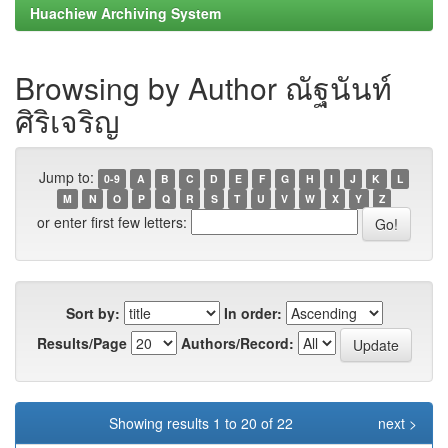
Huachiew Archiving System
Browsing by Author ณัฐนันท์
ศิริเจริญ
Jump to:
0-9
A
B
C
D
E
F
G
H
I
J
K
L
M
N
O
P
Q
R
S
T
U
V
W
X
Y
Z
or enter first few letters:
Sort by:
In order:
Results/Page
Authors/Record:
Showing results 1 to 20 of 22
next >