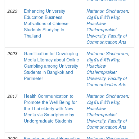
2023
Enhancing University
Nattanun Siricharoen
;
Education Business:
ณัฐนันท์ ศิริเจริญ
;
Motivations of Chinese
Huachiew
Students Studying in
Chalermprakiet
Thailand
University. Faculty of
Communication Arts
2023
Gamification for Developing
Nattanun Siricharoen
;
Media Literacy about Online
ณัฐนันท์ ศิริเจริญ
;
Gambling among University
Huachiew
Students in Bangkok and
Chalermprakiet
Perimeter
University. Faculty of
Communication Arts
2017
Health Communication to
Nattanun Siricharoen
;
Promote the Well-Being for
ณัฐนันท์ ศิริเจริญ
;
the Thai elderly with New
Huachiew
Media via Smartphone by
Chalermprakiet
Undergraduate Students
University. Faculty of
Communication Arts
2020
Knowledge about Prevention
Nattanun Siricharoen
;