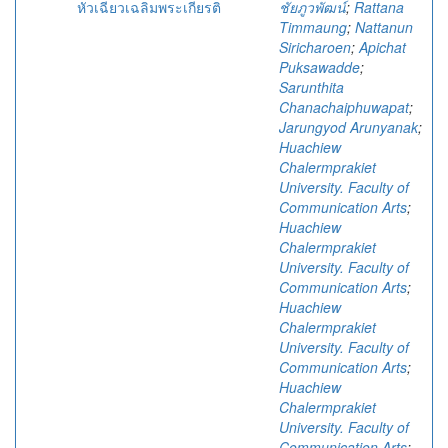
หัวเฉียวเฉลิมพระเกียรติ
ชัยภูวพัฒน์
;
Rattana
Timmaung
;
Nattanun
Siricharoen
;
Apichat
Puksawadde
;
Sarunthita
Chanachaiphuwapat
;
Jarungyod Arunyanak
;
Huachiew
Chalermprakiet
University. Faculty of
Communication Arts
;
Huachiew
Chalermprakiet
University. Faculty of
Communication Arts
;
Huachiew
Chalermprakiet
University. Faculty of
Communication Arts
;
Huachiew
Chalermprakiet
University. Faculty of
Communication Arts
;