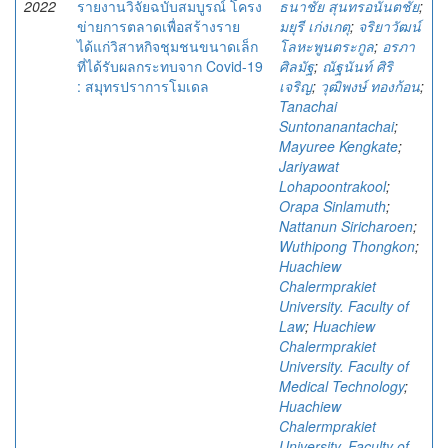
2022
รายงานวิจัยฉบับสมบูรณ์ โครง
ธนาชัย สุนทรอนันตชัย
;
ข่ายการตลาดเพื่อสร้างราย
มยุรี เก่งเกตุ
;
จริยาวัฒน์
ได้แก่วิสาหกิจชุมชนขนาดเล็ก
โลหะพูนตระกูล
;
อรภา
ที่ได้รับผลกระทบจาก Covid-19
ศิลมัฐ
;
ณัฐนันท์ ศิริ
: สมุทรปราการโมเดล
เจริญ
;
วุฒิพงษ์ ทองก้อน
;
Tanachai
Suntonanantachai
;
Mayuree Kengkate
;
Jariyawat
Lohapoontrakool
;
Orapa Sinlamuth
;
Nattanun Siricharoen
;
Wuthipong Thongkon
;
Huachiew
Chalermprakiet
University. Faculty of
Law
;
Huachiew
Chalermprakiet
University. Faculty of
Medical Technology
;
Huachiew
Chalermprakiet
University. Faculty of