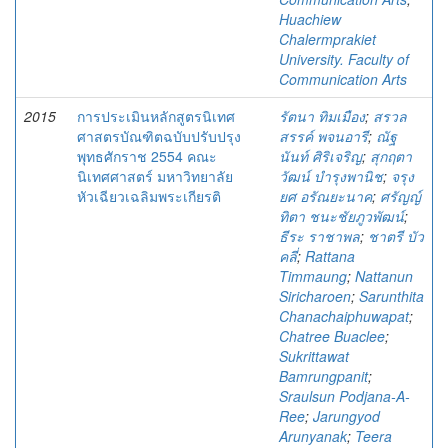
Huachiew
Chalermprakiet
University. Faculty of
Communication Arts
2015
การประเมินหลักสูตรนิเทศ
รัตนา ทิมเมือง
;
สรวล
ศาสตรบัณฑิตฉบับปรับปรุง
สรรค์ พจนอารี
;
ณัฐ
พุทธศักราช 2554 คณะ
นันท์ ศิริเจริญ
;
สุกฤตา
นิเทศศาสตร์ มหาวิทยาลัย
วัฒน์ บำรุงพานิช
;
จรุง
หัวเฉียวเฉลิมพระเกียรติ
ยศ อรัณยะนาค
;
ศรัญญ์
ทิตา ชนะชัยภูวพัฒน์
;
ธีระ ราชาพล
;
ชาตรี บัว
คลี่
;
Rattana
Timmaung
;
Nattanun
Siricharoen
;
Sarunthita
Chanachaiphuwapat
;
Chatree Buaclee
;
Sukrittawat
Bamrungpanit
;
Sraulsun Podjana-A-
Ree
;
Jarungyod
Arunyanak
;
Teera