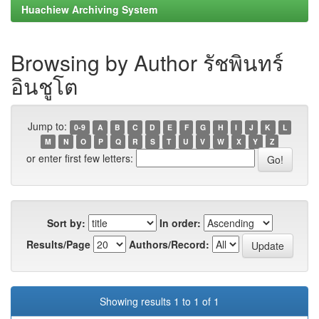
Huachiew Archiving System
Browsing by Author รัชพินทร์
อินชูโต
Jump to:
0-9
A
B
C
D
E
F
G
H
I
J
K
L
M
N
O
P
Q
R
S
T
U
V
W
X
Y
Z
or enter first few letters:
Sort by:
In order:
Results/Page
Authors/Record:
Showing results 1 to 1 of 1