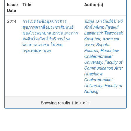
Issue
Title
Author(s)
Date
2014
การเปิดรับข้อมูลข่าวสาร
ปิยกุล เลาวัณย์ศิริ
;
ทวี
สุขภาพจากสื่อประชาสัมพันธ์
ศักดิ์ กสิผล
;
Piyakul
ของโรงพยาบาลเอกชนและการ
Lawansiri
;
Taweesak
ตัดสินใจเลือกใช้บริการโรง
Kasiphol
;
สุภตา พล
พยาบาลเอกชน ในเขต
อาษา
;
Supata
กรุงเทพมหานคร
Polarsa
;
Huachiew
Chalermprakiet
University. Faculty of
Communication Arts
;
Huachiew
Chalermprakiet
University. Faculty of
Nursing
Showing results 1 to 1 of 1