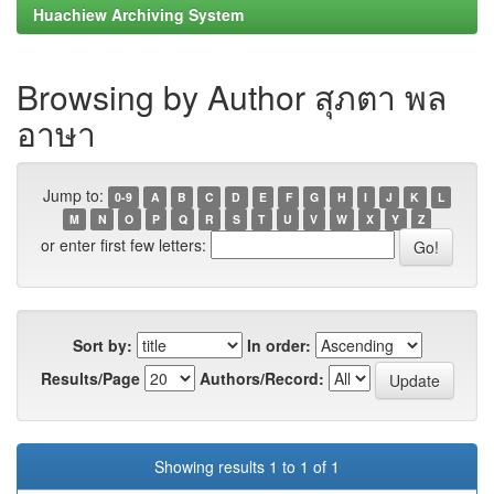
Huachiew Archiving System
Browsing by Author สุภตา พล
อาษา
Jump to:
0-9
A
B
C
D
E
F
G
H
I
J
K
L
M
N
O
P
Q
R
S
T
U
V
W
X
Y
Z
or enter first few letters:
Sort by:
In order:
Results/Page
Authors/Record:
Showing results 1 to 1 of 1