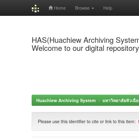
Home
Browse
Help
Skip
navigation
HAS(Huachiew Archiving Syste
Welcome to our digital repositor
Huachiew Archiving System
มหาวิทยาลัยหัวเฉีย
Please use this identifier to cite or link to this item: