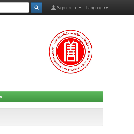
Sign on to:
Language
s