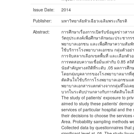
Issue Date:
2014
Publisher:
มหาวิทยาลัยหัวเฉียวเฉลิมพระเกียรติ
Abstract:
การศึกษาเรื่องการเปิดรับข้อมูลข่าว
วัตถุประสงค์เพื่อศึกษาลักษณะประชากร
พยาบาลเอกชน และเพื่อศึกษาความสัมพั
ใช้บริการโรงพยาบาลเอกชน กลุ่มตัวอย่
การจับสลากเลือกเขตพื้นที่ และเลือกตั
การทดสอบความเชื่อมั่นเท่ากับ 0.85 สถิ
นัยสำคัญทางสถิติที่ระดับ .05 ผลการศึก
โดยกลุ่มบุคลากรของโรงพยาบาลมากที่สุด 
ตัดสินใจใช้บริการโรงพยาบาลเอกชนแตกต่า
พยาบาลเอกสารแตกต่างจากกลุ่มที่ไม่เคย
บวกในระดับปานกลางกับการตัดสินใจเล
The study of patients' exposure to priv
aimed to study these patients' demogra
services of particular hospital and the
their decisions to choose the services
Area. Probability sampling methods w
Collected data by questionnaires that p
significant level at .05. The study fo