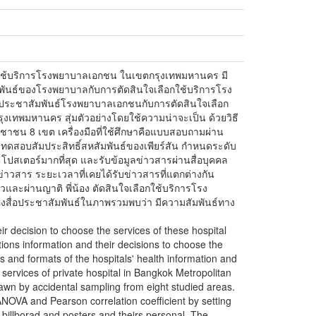
กใช้บริการโรงพยาบาลเอกชน ในเขตกรุงเทพมหานคร มี
มพันธ์ของโรงพยาบาลกับการตัดสินใจเลือกใช้บริการโรง
อประชาสัมพันธ์โรงพยาบาลเอกชนกับการตัดสินใจเลือก
เทพมหานคร สุ่มตัวอย่างโดยใช้ความน่าจะเป็น ด้วยวิธี
ะชาชน 8 เขต เครื่องมือที่ใช้ศึกษาคือแบบสอบถามผ่าน
ละทดสอบสัมประสิทธิ์สหสัมพันธ์ของเพียร์สัน กำหนดระดับ
โปสเตอร์มากที่สุด และรับข้อมูลข่าวสารผ่านสื่อบุคคล
ข่าวสาร ระยะเวลาที่เคยได้รับข่าวสารที่แตกต่างกัน
วและผ่านญาติ พี่น้อง ตัดสินใจเลือกใช้บริการโรง
องสื่อประชาสัมพันธ์ในภาพรวมพบว่า มีความสัมพันธ์ทาง
eir decision to choose the services of these hospital
tions information and their decisions to choose the
ms and formats of the hospitals' health information and
 services of private hospital in Bangkok Metropolitan
wn by accidental sampling from eight studied areas.
y ANOVA and Pearson correlation coefficient by setting
' billborad and posters and theirs personal. The