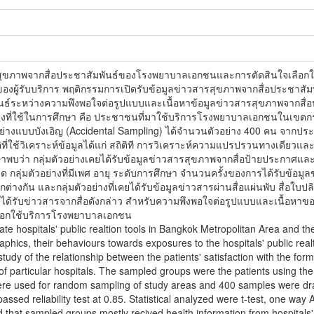
สารสุขภาพจากสื่อประชาสัมพันธ์ของโรงพยาบาลเอกชนและการตัดสินใจเลือ
ของผู้รับบริการ พฤติกรรมการเปิดรับข้อมูลข่าวสารสุขภาพจากสื่อประชาสั
นธ์ระหว่างความพึงพอใจต่อรูปแบบและเนื้อหาข้อมูลข่าวสารสุขภาพจากสื่
างที่ใช้ในการศึกษา คือ ประชาชนที่มาใช้บริการโรงพยาบาลเอกชนในเขตกรุง
วอย่างแบบบังเอิญ (Accidental Sampling) ได้จำนวนตัวอย่าง 400 คน จากปร
ติที่ใช้วิเคราะห์ข้อมูลได้แก่ สถิติที การวิเคราะห์ความแปรปรวนทางเดียวแ
ษาพบว่า กลุ่มตัวอย่างเคยได้รับข้อมูลข่าวสารสุขภาพจากสื่อป้ายประกาศและ
กลุ่มตัวอย่างที่มีเพศ อายุ ระดับการศึกษา จำนวนครั้งของการได้รับข้อมูล
งกัน และกลุ่มตัวอย่างที่เคยได้รับข้อมูลข่าวสารผ่านสื่อแผ่นพับ สื่อใบปลิ
ได้รับข่าวสารจากสื่อดังกล่าว สำหรับความพึงพอใจต่อรูปแบบและเนื้อหาข
ือกใช้บริการโรงพยาบาลเอกชน
ate hospitals' public realtion tools in Bangkok Metropolitan Area and th
phics, their behaviours towards exposures to the hospitals' public real
 study of the relationship between the patients' satisfaction with the for
 of particular hospitals. The sampled groups were the patients using the
ere used for random sampling of study areas and 400 samples were dra
assed reliability test at 0.85. Statistical analyzed were t-test, one wa
und that sampled groups mostly recived health information from hospitals