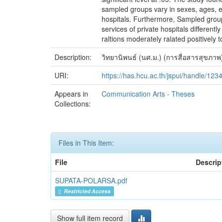
sampled groups vary in sexes, ages, ed
hospitals. Furthermore, Sampled group
services of private hospitals different
raltions moderately ralated positively t
Description:
วิทยานิพนธ์ (นศ.ม.) (การสื่อสารสุขภาพ)
URI:
https://has.hcu.ac.th/jspui/handle/12
Appears in
Communication Arts - Theses
Collections:
Files in This Item:
File
Descrip
SUPATA-POLARSA.pdf
Restricted Access
Show full item record