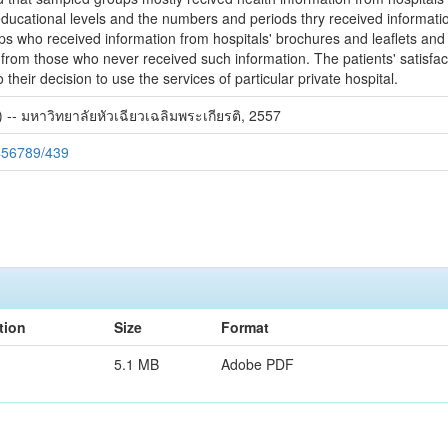
ucational levels and the numbers and periods thry received information 
s who received information from hospitals' brochures and leaflets and 
ly from those who never received such information. The patients' satisfac
o their decision to use the services of particular private hospital.
 -- มหาวิทยาลัยหัวเฉียวเฉลิมพระเกียรติ, 2557
3456789/439
tion
Size
Format
5.1 MB
Adobe PDF