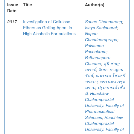
Issue
Title
Author(s)
Date
2017
Investigation of Cellulose
Sunee Channarong
;
Ethers as Gelling Agent in
Isaya Kanjanarat
;
High Alcoholic Formulations
Napan
Choatteeraprapa
;
Pulsamon
Puchakram
;
Pathamaporn
Chuetee
;
สุนี ชาญ
ณรงค์
;
อิษยา กาญจน
รัตน์
;
ณพรรณ โชตธรี
ประภา
;
พรรษมน ภชูะ
คราม
;
ปฐมาภรณ์ เชื้อ
ตี
;
Huachiew
Chalermprakiet
University. Faculty of
Pharmaceutical
Sciences
;
Huachiew
Chalermprakiet
University. Faculty of