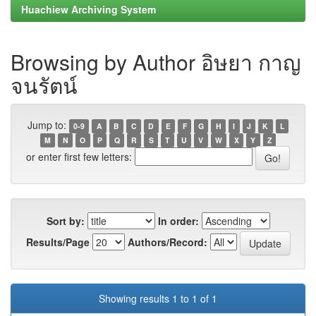
Huachiew Archiving System
Browsing by Author อิษยา กาญ
จนรัตน์
Jump to:
0-9
A
B
C
D
E
F
G
H
I
J
K
L
M
N
O
P
Q
R
S
T
U
V
W
X
Y
Z
or enter first few letters:
Sort by:
In order:
Results/Page
Authors/Record:
Showing results 1 to 1 of 1