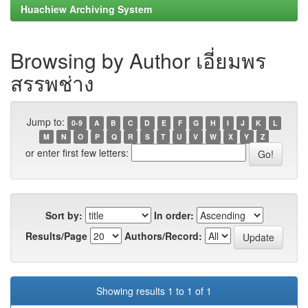
Huachiew Archiving System
Browsing by Author เอี่ยมพร
สรรพช่าง
Jump to:
0-9
A
B
C
D
E
F
G
H
I
J
K
L
M
N
O
P
Q
R
S
T
U
V
W
X
Y
Z
or enter first few letters:
Sort by:
In order:
Results/Page
Authors/Record:
Showing results 1 to 1 of 1