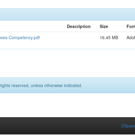
Description
Size
For
yees-Competency.pdf
16.45 MB
Ado
rights reserved, unless otherwise indicated.
DSpace