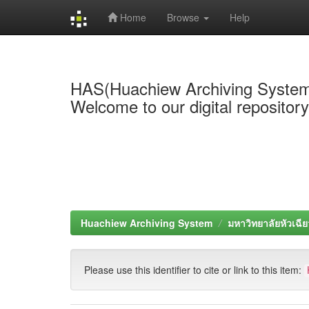
Home
Browse
Help
Skip
navigation
HAS(Huachiew Archiving Syste
Welcome to our digital repositor
Huachiew Archiving System
มหาวิทยาลัยหัวเฉีย
Please use this identifier to cite or link to this item: