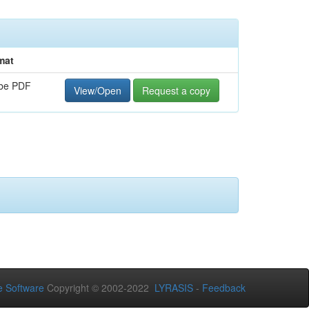
mat
be PDF
View/Open
Request a copy
 Software
Copyright © 2002-2022
LYRASIS
-
Feedback