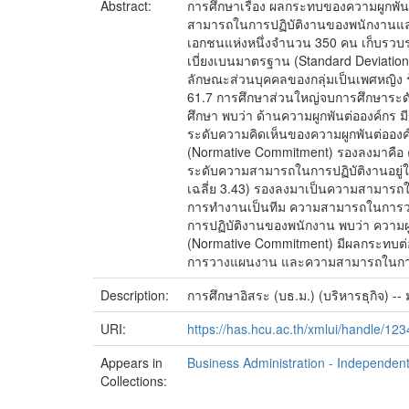
Abstract:
การศึกษาเรื่อง ผลกระทบของความผูกพัน
สามารถในการปฏิบัติงานของพนักงานและปั
เอกชนแห่งหนึ่งจำนวน 350 คน เก็บรวบร
เบี่ยงเบนมาตรฐาน (Standard Deviation)
ลักษณะส่วนบุคคลของกลุ่มเป็นเพศหญิง ร
61.7 การศึกษาส่วนใหญ่จบการศึกษาระดั
ศึกษา พบว่า ด้านความผูกพันต่อองค์กร ม
ระดับความคิดเห็นของความผูกพันต่อองค
(Normative Commitment) รองลงมาคือ คว
ระดับความสามารถในการปฏิบัติงานอยู่ใน
เฉลี่ย 3.43) รองลงมาเป็นความสามารถใ
การทำงานเป็นทีม ความสามารถในการ
การปฏิบัติงานของพนักงาน พบว่า ความผ
(Normative Commitment) มีผลกระทบ
การวางแผนงาน และความสามารถในการแก้
Description:
การศึกษาอิสระ (บธ.ม.) (บริหารธุกิจ) --
URI:
https://has.hcu.ac.th/xmlui/handle/1
Appears in
Business Administration - Independent
Collections: