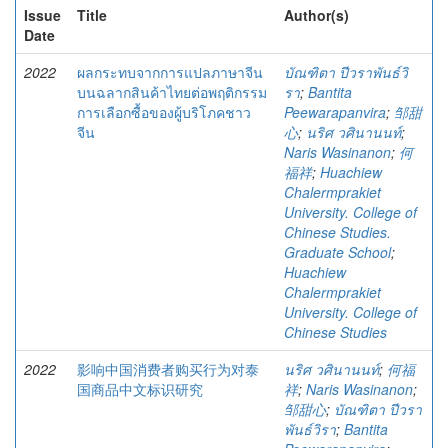
Issue
Title
Author(s)
Date
2022
ผลกระทบจากการแปลภาษาจีน
บัณฑิตา ปีวราพันธ์วิ
บนฉลากสินค้าไทยต่อพฤติกรรม
รา
;
Bantita
การเลือกซื้อของผู้บริโภคชาว
Peewarapanvira
;
邹甜
จีน
心
;
นริศ วศินานนท์
;
Naris Wasinanon
;
何
福祥
;
Huachiew
Chalermprakiet
University. College of
Chinese Studies.
Graduate School
;
Huachiew
Chalermprakiet
University. College of
Chinese Studies
2022
影响中国消费者购买行为对泰
นริศ วศินานนท์
;
何福
国商品中文标识研究
祥
;
Naris Wasinanon
;
邹甜心
;
บัณฑิตา ปีวรา
พันธ์วิรา
;
Bantita