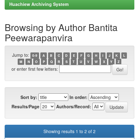
Huachiew Archiving System
Browsing by Author Bantita
Peewarapanvira
Jump to:
0-9
A
B
C
D
E
F
G
H
I
J
K
L
M
N
O
P
Q
R
S
T
U
V
W
X
Y
Z
or enter first few letters:
Sort by:
In order:
Results/Page
Authors/Record:
Showing results 1 to 2 of 2