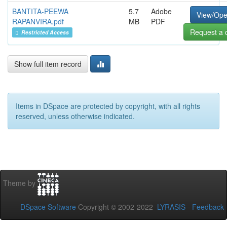
BANTITA-PEEWA
5.7
Adobe
View/Op
RAPANVIRA.pdf
MB
PDF
Request a 
Restricted Access
Show full item record
Items in DSpace are protected by copyright, with all rights
reserved, unless otherwise indicated.
Theme by
DSpace Software
Copyright © 2002-2022
LYRASIS
-
Feedback