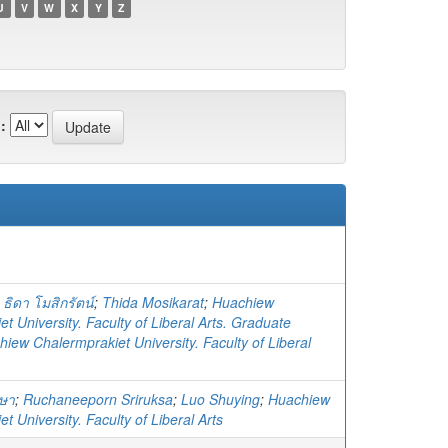
U
V
W
X
Y
Z
:
;
ธิดา โมสิกรัตน์
;
Thida Mosikarat
;
Huachiew
t University. Faculty of Liberal Arts. Graduate
iew Chalermprakiet University. Faculty of Liberal
กษา
;
Ruchaneeporn Sriruksa
;
Luo Shuying
;
Huachiew
t University. Faculty of Liberal Arts