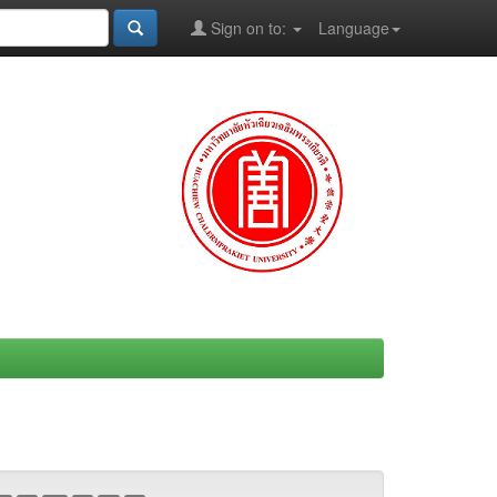
Sign on to:
Language