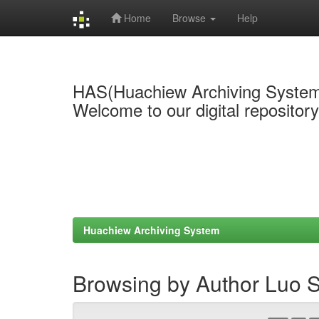
Home
Browse
Help
Skip
navigation
HAS(Huachiew Archiving Syste
Welcome to our digital repositor
Huachiew Archiving System
Browsing by Author Luo 