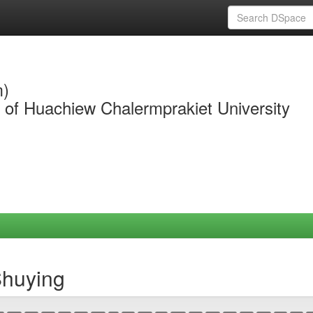
m)
y of Huachiew Chalermprakiet University
Shuying