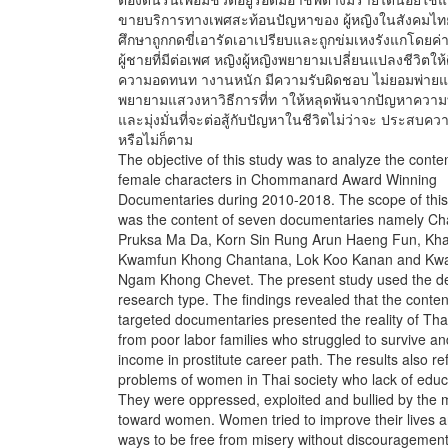
ขายบริการทางเพศสะท้อนปัญหาของ ผู้หญิงในสังคมไท
ศึกษาถูกกดขี่เอารัดเอาเปรียบและถูกข่มเหงรังแกโดยค
ผู้ชายที่มีต่อเพศ หญิงผู้หญิงพยายามเปลี่ยนแปลงชีวิตให้ด
ความอดทนท างานหนัก มีความรับผิดชอบ ไม่ยอมพ่ายแ
พยายามแสวงหาวิธีการที่ท าให้หลุดพ้นจากปัญหาความ
และมุ่งมั่นที่จะต่อสู้กับปัญหาในชีวิตไม่ว่าจะ ประสบคว
หรือไม่ก็ตาม
The objective of this study was to analyze the conten
female characters in Chommanard Award Winning
Documentaries during 2010-2018. The scope of this
was the content of seven documentaries namely Ch
Pruksa Ma Da, Korn Sin Rung Arun Haeng Fun, Kha
Kwamfun Khong Chantana, Lok Koo Kanan and K
Ngam Khong Chevet. The present study used the de
research type. The findings revealed that the conten
targeted documentaries presented the reality of T
from poor labor families who struggled to survive an
income in prostitute career path. The results also re
problems of women in Thai society who lack of educ
They were oppressed, exploited and bullied by the 
toward women. Women tried to improve their lives a
ways to be free from misery without discouragement