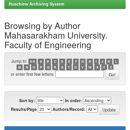
Huachiew Archiving System
Browsing by Author
Mahasarakham University.
Faculty of Engineering
Jump to:
0-9
A
B
C
D
E
F
G
H
I
J
K
L
M
N
O
P
Q
R
S
T
U
V
W
X
Y
Z
or enter first few letters:
Sort by:
In order:
Results/Page
Authors/Record: