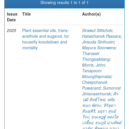
Showing results 1 to 1 of 1
Issue
Title
Author(s)
Date
2025
Plant essential oils, trans-
Sirawut Sittichok
;
anethole and eugenol, for
Hataichanok Passara
;
housefly knockdown and
Jirisuda Sinthusiri
;
mortality
Mayura Soonwera
;
Thanaset
Thongsaikliang
;
Morris, John
;
Tanapoom
Moungthipmalai
;
Cheepchanok
Puwanard
;
Sumonrat
Jintanasirinurak
;
ศิร
วุฒิ สิทธิโชค
;
หทัย
ชนก พัศระ
;
จิริสุดา
สินธุศิริ
;
มยุรา สุนย์
วีระ
;
ธนเสฏฐ์ ทองใส
เกลี้ยง
;
ธนภูมิ ม่วงทิพย์
มาลัย
;
ชีพชนก ภูวนา