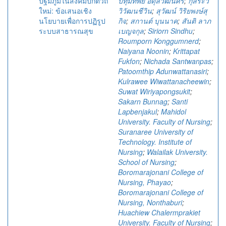
ปฐมภูมิในสังคมปกติวิถี
ปทุมทิพย์ อดุลวัฒนศิริ
;
กุลระวี
ใหม่: ข้อเสนอเชิง
วิวัฒนชีวิน
;
สุวัฒน์ วิริยพงษ์สุ
นโยบายเพื่อการปฏิรูป
กิจ
;
สกานต์ บุนนาค
;
สันติ ลาภ
ระบบสาธารณสุข
เบญจกุล
;
Siriorn Sindhu
;
Roumporn Konggumnerd
;
Naiyana Noonin
;
Krittapat
Fukfon
;
Nichada Santwanpas
;
Patoomthip Adunwattanasiri
;
Kulrawee Wiwattanacheewin
;
Suwat Wiriyapongsukit
;
Sakarn Bunnag
;
Santi
Lapbenjakul
;
Mahidol
University. Faculty of Nursing
;
Suranaree University of
Technology. Institute of
Nursing
;
Walailak University.
School of Nursing
;
Boromarajonani College of
Nursing, Phayao
;
Boromarajonani College of
Nursing, Nonthaburi
;
Huachiew Chalermprakiet
University. Faculty of Nursing
;