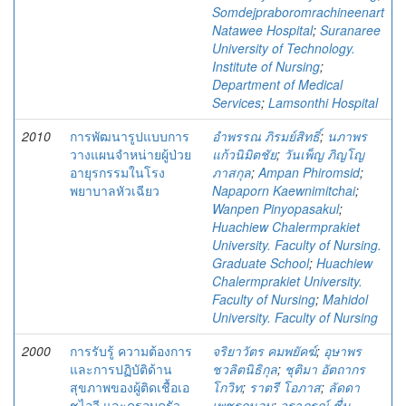
Somdejpraboromrachineenart
Natawee Hospital
;
Suranaree
University of Technology.
Institute of Nursing
;
Department of Medical
Services
;
Lamsonthi Hospital
2010
การพัฒนารูปแบบการ
อำพรรณ ภิรมย์สิทธิ์
;
นภาพร
วางแผนจำหน่ายผู้ป่วย
แก้วนิมิตชัย
;
วันเพ็ญ ภิญโญ
อายุรกรรมในโรง
ภาสกุล
;
Ampan Phiromsid
;
พยาบาลหัวเฉียว
Napaporn Kaewnimitchai
;
Wanpen Pinyopasakul
;
Huachiew Chalermprakiet
University. Faculty of Nursing.
Graduate School
;
Huachiew
Chalermprakiet University.
Faculty of Nursing
;
Mahidol
University. Faculty of Nursing
2000
การรับรู้ ความต้องการ
จริยาวัตร คมพยัคฆ์
;
อุษาพร
และการปฏิบัติด้าน
ชวลิตนิธิกุล
;
ชุติมา อัตถากร
สุขภาพของผู้ติดเชื้อเอ
โกวิท
;
ราตรี โอภาส
;
ลัดดา
ชไอวี และครอบครัว
เพชรถนอม
;
วราภรณ์ ชื่น