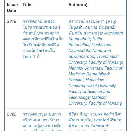
Issue
Title
Author(s)
Date
2018
การติดตามผลของ
จีราภรณ์ กรรมบุตร
;
รุจา ภู่
โปรแกรมอบรมพ่อแม่
ไพบูลย์
;
เดชาวุธ นิตยสุทธิ
;
ร่วมกับโปรแกรมการ
นันทวัน สุวรรณรูป
;
Jeeraporn
พัฒนาทักษะชีวิตในเด็ก
Kummabutr
;
Rutja
วัยเรียนต่อทักษะชีวิต
Phuphaibul
;
Dechavudh
ของเด็กวัยเรียนใน
Nityasuddhi
;
Nantawon
ระยะ 1 ปี
Suwonnaroop
;
Thammasat
University. Faculty of Nursing
;
Mahidol University. Faculty of
Medicine Ramathibodi
Hospital
;
Huachiew
Chalermprakiet University.
Faculty of Science and
Technology
;
Mahidol
University. Faculty of Nursing
2022
การพัฒนารูปแบบการ
ศิริอร สินธุ
;
รวมพร คงกำเนิด
;
บริบาลและการรักษา
นัยนา หนูนิล
;
กฤตพัทธ์ ฝึกฝน
;
พยาบาลผู้สูงอายุระดับ
นิชดา สารถวัลย์แพศย์
;