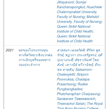
Jittayanont
;
Somjai
Kanchanapongkul
;
Huachiew
Chalermprakiet University.
Faculty of Nursing
;
Mahidol
University. Faculty of Nursing
;
Queen Sirikit National
Institute of Child Health
;
Queen Sirikit National
Institute of Child Health
2021
ผลของโปรแกรมทุน
สายสมร เฉลยกิตติ
;
ศิริพร พูล
ทางจิตวิทยาเชิงบวกต่อ
รักษ์
;
ชฎาภา ประเสริฐทรง
;
ฤดี
การเลิกบุหรี่ของทหาร
ปุงบางกะดี่
;
พัชราภัณฑ์ ไชย
กองประจําการ
สังข์
;
เสาวนีย์ ทวีวานิชย์
;
ธีระ
ชล สาตสิน
;
Saisamorn
Chaleoykitti
;
Siriporn
Poonruksa
;
Chadapa
Prasertsong
;
Rudee
Pungbangkadee
;
Phatcharaphan Chaiyasung
;
Saowanee Taweewanich
;
Theerachol Satsin
;
The Royal
Thai Army Nursing College
;