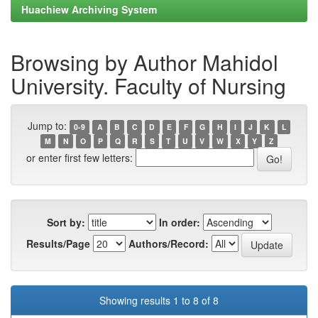
Huachiew Archiving System
Browsing by Author Mahidol
University. Faculty of Nursing
Jump to:
0-9
A
B
C
D
E
F
G
H
I
J
K
L
M
N
O
P
Q
R
S
T
U
V
W
X
Y
Z
or enter first few letters:
Sort by:
In order:
Results/Page
Authors/Record:
Showing results 1 to 8 of 8