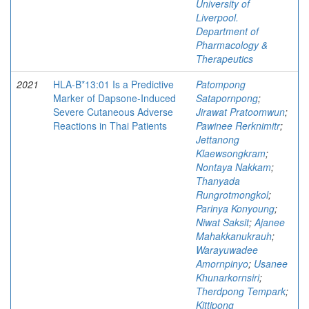
University of
Liverpool.
Department of
Pharmacology &
Therapeutics
2021
HLA-B*13:01 Is a Predictive
Patompong
Marker of Dapsone-Induced
Satapornpong
;
Severe Cutaneous Adverse
Jirawat Pratoomwun
;
Reactions in Thai Patients
Pawinee Rerknimitr
;
Jettanong
Klaewsongkram
;
Nontaya Nakkam
;
Thanyada
Rungrotmongkol
;
Parinya Konyoung
;
Niwat Saksit
;
Ajanee
Mahakkanukrauh
;
Warayuwadee
Amornpinyo
;
Usanee
Khunarkornsiri
;
Therdpong Tempark
;
Kittipong