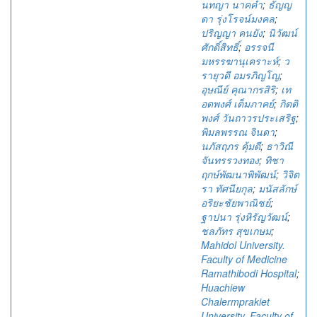
นทญา นาคคำ
;
ธัญญ
ดา รุ่งโรจน์มงคล
;
ปริญญา คนยัง
;
นิวัฒน์
ศักดิ์สิทธิ์
;
อรรจนี
มหรรฆานุเคราะห์
;
ว
รายุวดี อมรภิญโญ
;
อุษณีย์ คุณากรสิริ
;
เท
อดพงศ์ เต็มภาคย์
;
กิตติ
พงศ์ วันถาวรประเสริฐ
;
พิมลพรรณ จินดา
;
นภัสฤภร คุ้มดี
;
ธาวิณี
จันทรรวงทอง
;
ทิชา
ฤกษ์พัฒนาพิพัฒน์
;
วิจิต
รา ทัศนียกุล
;
มนัสลักษ์
อริยะชัยพาณิชย์
;
ฐาปนา รุ่งหิรัญวัฒน์
;
ชลภัทร สุขเกษม
;
Mahidol University.
Faculty of Medicine
Ramathibodi Hospital
;
Huachiew
Chalermprakiet
University. Faculty of