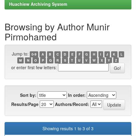
Huachiew Archiving System
Browsing by Author Munir
Pirmohamed
Jump to:
0-9
A
B
C
D
E
F
G
H
I
J
K
L
M
N
O
P
Q
R
S
T
U
V
W
X
Y
Z
or enter first few letters:
Sort by:
In order:
Results/Page
Authors/Record:
Showing results 1 to 3 of 3