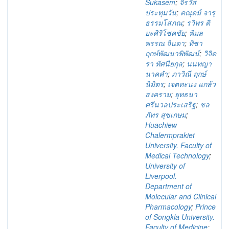
Sukasem
;
จิรวัส
ประทุมวัน
;
คณุตม์ จารุ
ธรรมโสภณ
;
รวิพร ติ
ยะศิริโชคชัย
;
พิมล
พรรณ จินดา
;
ทิชา
ฤกษ์พัฒนาพิพัฒน์
;
วิจิต
รา ทัศนียกุล
;
นนทญา
นาคคำ
;
ภาวิณี ฤกษ์
นิมิตร
;
เจตทะนง แกล้ว
สงคราม
;
ยุทธนา
ศรีนวลประเสริฐ
;
ชล
ภัทร สุขเกษม
;
Huachiew
Chalermprakiet
University. Faculty of
Medical Technology
;
University of
Liverpool.
Department of
Molecular and Clinical
Pharmacology
;
Prince
of Songkla University.
Faculty of Medicine
;