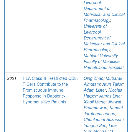
Liverpool.
Department of
Molecular and Clinical
Pharmacology
;
University of
Liverpool.
Department of
Molecular and Clinical
Pharmacology
;
Mahidol University.
Faculty of Medicine
Ramathibodi Hospital
2021
HLA Class-II‒Restricted CD8+
Qing Zhao
;
Mubarak
T Cells Contribute to the
Almutairi
;
Arun Tailor
;
Promiscuous Immune
Adam Lister
;
Nicolas
Response in Dapsone-
Harper
;
James Line
;
Hypersensitive Patients
Xiaoli Meng
;
Jirawat
Pratoomwun
;
Kanoot
Jaruthamsophon
;
Chonlaphat Sukasem
;
Yonghu Sun
;
Lele
Sun
;
Monday O