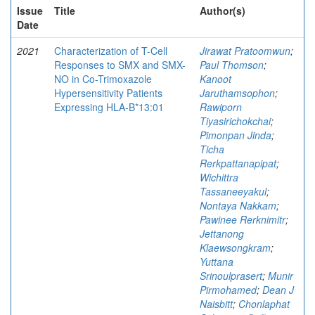
Issue
Title
Author(s)
Date
2021
Characterization of T-Cell
Jirawat Pratoomwun
;
Responses to SMX and SMX-
Paul Thomson
;
NO in Co-Trimoxazole
Kanoot
Hypersensitivity Patients
Jaruthamsophon
;
Expressing HLA-B*13:01
Rawiporn
Tiyasirichokchai
;
Pimonpan Jinda
;
Ticha
Rerkpattanapipat
;
Wichittra
Tassaneeyakul
;
Nontaya Nakkam
;
Pawinee Rerknimitr
;
Jettanong
Klaewsongkram
;
Yuttana
Srinoulprasert
;
Munir
Pirmohamed
;
Dean J
Naisbitt
;
Chonlaphat