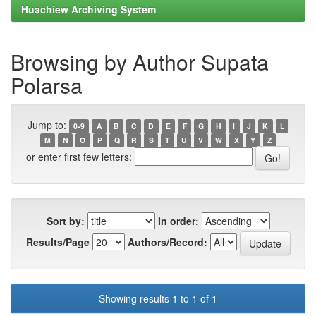
Huachiew Archiving System
Browsing by Author Supata
Polarsa
Jump to:
0-9
A
B
C
D
E
F
G
H
I
J
K
L
M
N
O
P
Q
R
S
T
U
V
W
X
Y
Z
or enter first few letters:
Sort by:
In order:
Results/Page
Authors/Record:
Showing results 1 to 1 of 1