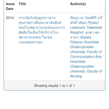
Issue
Title
Author(s)
Date
2014
การเปิดรับข้อมูลข่าวสาร
ปิยกุล เลาวัณย์ศิริ
;
ทวี
สุขภาพจากสื่อประชาสัมพันธ์
ศักดิ์ กสิผล
;
Piyakul
ของโรงพยาบาลเอกชนและการ
Lawansiri
;
Taweesak
ตัดสินใจเลือกใช้บริการโรง
Kasiphol
;
สุภตา พล
พยาบาลเอกชน ในเขต
อาษา
;
Supata
กรุงเทพมหานคร
Polarsa
;
Huachiew
Chalermprakiet
University. Faculty of
Communication Arts
;
Huachiew
Chalermprakiet
University. Faculty of
Nursing
Showing results 1 to 1 of 1