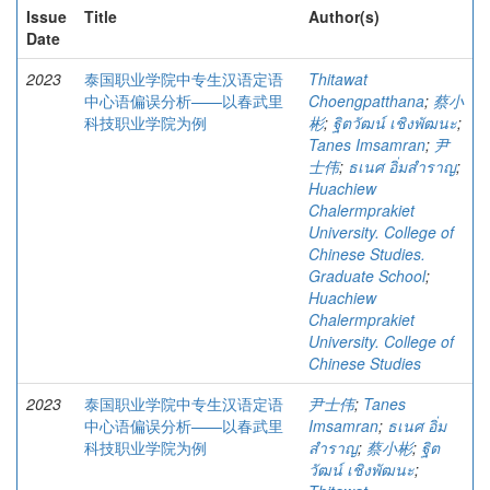
Issue
Title
Author(s)
Date
2023
泰国职业学院中专生汉语定语
Thitawat
中心语偏误分析——以春武里
Choengpatthana
;
蔡小
科技职业学院为例
彬
;
ฐิตวัฒน์ เชิงพัฒนะ
;
Tanes Imsamran
;
尹
士伟
;
ธเนศ อิ่มสำราญ
;
Huachiew
Chalermprakiet
University. College of
Chinese Studies.
Graduate School
;
Huachiew
Chalermprakiet
University. College of
Chinese Studies
2023
泰国职业学院中专生汉语定语
尹士伟
;
Tanes
中心语偏误分析——以春武里
Imsamran
;
ธเนศ อิ่ม
科技职业学院为例
สำราญ
;
蔡小彬
;
ฐิต
วัฒน์ เชิงพัฒนะ
;