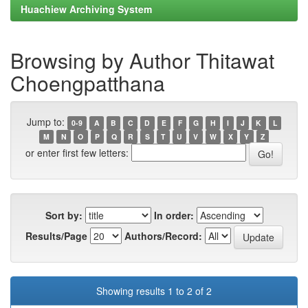
Huachiew Archiving System
Browsing by Author Thitawat
Choengpatthana
Jump to:
0-9
A
B
C
D
E
F
G
H
I
J
K
L
M
N
O
P
Q
R
S
T
U
V
W
X
Y
Z
or enter first few letters:
Sort by:
In order:
Results/Page
Authors/Record:
Showing results 1 to 2 of 2