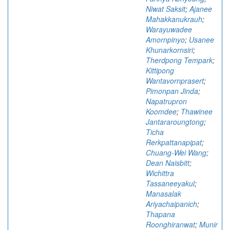
Niwat Saksit
;
Ajanee
Mahakkanukrauh
;
Warayuwadee
Amornpinyo
;
Usanee
Khunarkornsiri
;
Therdpong Tempark
;
Kittipong
Wantavornprasert
;
Pimonpan Jinda
;
Napatrupron
Koomdee
;
Thawinee
Jantararoungtong
;
Ticha
Rerkpattanapipat
;
Chuang-Wei Wang
;
Dean Naisbitt
;
Wichittra
Tassaneeyakul
;
Manasalak
Ariyachaipanich
;
Thapana
Roonghiranwat
;
Munir