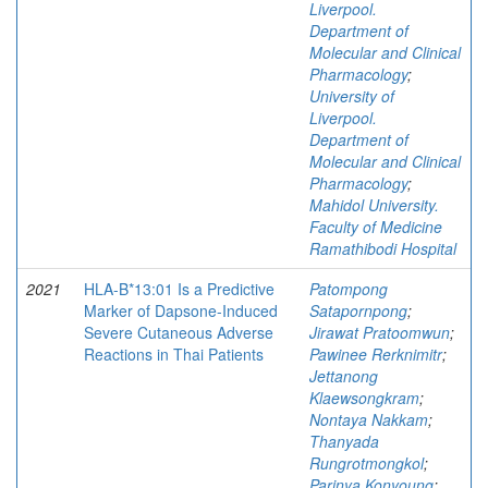
Liverpool.
Department of
Molecular and Clinical
Pharmacology
;
University of
Liverpool.
Department of
Molecular and Clinical
Pharmacology
;
Mahidol University.
Faculty of Medicine
Ramathibodi Hospital
2021
HLA-B*13:01 Is a Predictive
Patompong
Marker of Dapsone-Induced
Satapornpong
;
Severe Cutaneous Adverse
Jirawat Pratoomwun
;
Reactions in Thai Patients
Pawinee Rerknimitr
;
Jettanong
Klaewsongkram
;
Nontaya Nakkam
;
Thanyada
Rungrotmongkol
;
Parinya Konyoung
;