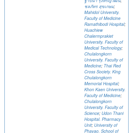
ฐาปนา รุ่งหิรัญวัฒน์
;
ชลภัทร สุขเกษม
;
Mahidol University.
Faculty of Medicine
Ramathibodi Hospital
;
Huachiew
Chalermprakiet
University. Faculty of
Medical Technology
;
Chulalongkorn
University. Faculty of
Medicine
;
Thai Red
Cross Society. King
Chulalongkorn
Memorial Hospital
;
Khon Kaen University.
Faculty of Medicine
;
Chulalongkorn
University. Faculty of
Science
;
Udon Thani
Hospital. Pharmacy
Unit
;
University of
Phayao. School of