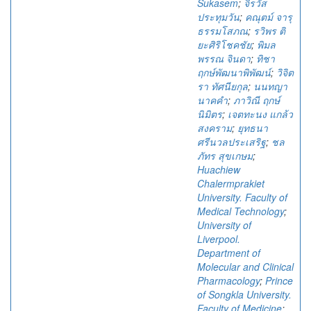
Sukasem
;
จิรวัส
ประทุมวัน
;
คณุตม์ จารุ
ธรรมโสภณ
;
รวิพร ติ
ยะศิริโชคชัย
;
พิมล
พรรณ จินดา
;
ทิชา
ฤกษ์พัฒนาพิพัฒน์
;
วิจิต
รา ทัศนียกุล
;
นนทญา
นาคคำ
;
ภาวิณี ฤกษ์
นิมิตร
;
เจตทะนง แกล้ว
สงคราม
;
ยุทธนา
ศรีนวลประเสริฐ
;
ชล
ภัทร สุขเกษม
;
Huachiew
Chalermprakiet
University. Faculty of
Medical Technology
;
University of
Liverpool.
Department of
Molecular and Clinical
Pharmacology
;
Prince
of Songkla University.
Faculty of Medicine
;