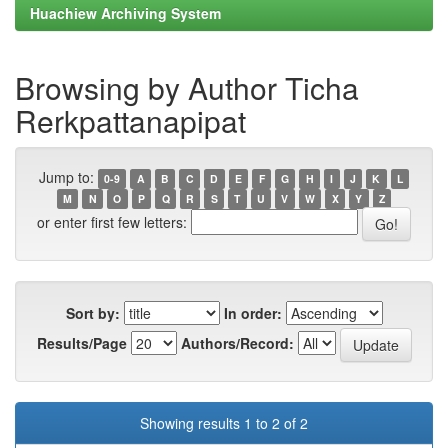
Huachiew Archiving System
Browsing by Author Ticha
Rerkpattanapipat
Jump to:
0-9
A
B
C
D
E
F
G
H
I
J
K
L
M
N
O
P
Q
R
S
T
U
V
W
X
Y
Z
or enter first few letters:
Sort by:
In order:
Results/Page
Authors/Record:
Showing results 1 to 2 of 2