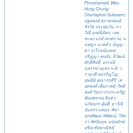
Pirmohamed
;
Wen-
Hung Chung
;
Chonlaphat Sukasem
;
ปฐมพงษ์ สถาพรพงษ์
;
จิรวัส ประทุมวัน
;
ภา
วิณี ฤกษ์นิมิตร
;
เจต
ทะนง แกล้วสงคราม
;
น
นทญา นาคคำ
;
ธัญญ
ดา รุ่งโรจน์มงคล
;
ปริญญา คนยัง
;
นิวัฒน์
ศักดิ์สิทธิ์
;
อรรจนี
มหรรฆานุเคราะห์
;
ว
รายุวดี อมรภิญโญ
;
อุษณีย์ คุณากรสิริ
;
เท
อดพงศ์ เต็มภาคย์
;
กิตติ
พงศ์ วันถาวรประเสริฐ
;
พิมลพรรณ จินดา
;
นภัสฤภร คุ้มดี
;
ธาวิณี
จันทรรวงทอง
;
ทิชา
ฤกษ์พัฒนาพิพัฒน์
;
วิจิต
รา ทัศนียกุล
;
มนัสลักษ์
อริยะชัยพาณิชย์
;