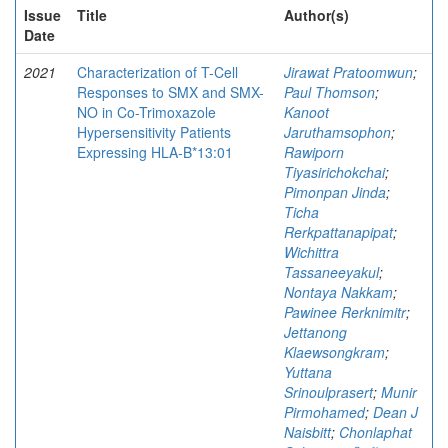
Issue
Title
Author(s)
Date
2021
Characterization of T-Cell
Jirawat Pratoomwun
;
Responses to SMX and SMX-
Paul Thomson
;
NO in Co-Trimoxazole
Kanoot
Hypersensitivity Patients
Jaruthamsophon
;
Expressing HLA-B*13:01
Rawiporn
Tiyasirichokchai
;
Pimonpan Jinda
;
Ticha
Rerkpattanapipat
;
Wichittra
Tassaneeyakul
;
Nontaya Nakkam
;
Pawinee Rerknimitr
;
Jettanong
Klaewsongkram
;
Yuttana
Srinoulprasert
;
Munir
Pirmohamed
;
Dean J
Naisbitt
;
Chonlaphat