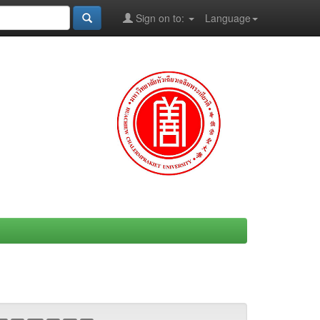
Sign on to:
Language