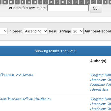
C
D
E
F
G
H
I
J
K
L
M
N
O
P
Q
R
S
T
or enter first few letters:
In order:
Results/Page
Authors/Record
Showing results 1 to 2 of 2
Author(s)
ทิงไทย พ.ศ. 2519-2564
Yingying No
Huachiew Chal
Graduate Sc
Liberal Arts
จุบันในภาพยนตร์ไทย เรื่องส้มป่อย
Yingying No
Huachiew Chal
Huachiew Chal