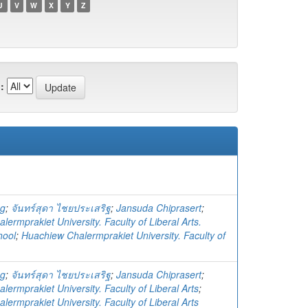
U
V
W
X
Y
Z
:
ng
;
จันทร์สุดา ไชยประเสริฐ
;
Jansuda Chiprasert
;
ermprakiet University. Faculty of Liberal Arts.
hool
;
Huachiew Chalermprakiet University. Faculty of
ng
;
จันทร์สุดา ไชยประเสริฐ
;
Jansuda Chiprasert
;
ermprakiet University. Faculty of Liberal Arts
;
ermprakiet University. Faculty of Liberal Arts