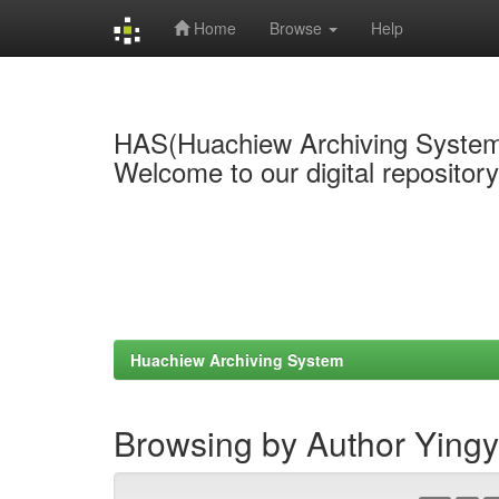
Home
Browse
Help
Skip
navigation
HAS(Huachiew Archiving Syste
Welcome to our digital repositor
Huachiew Archiving System
Browsing by Author Ying