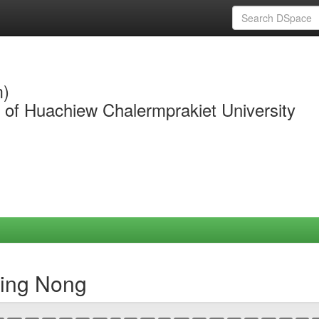
m)
y of Huachiew Chalermprakiet University
ying Nong