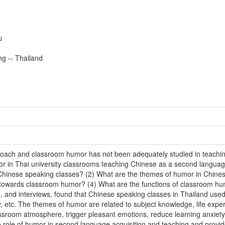
ย
g -- Thailand
roach and classroom humor has not been adequately studied in teachin
r in Thai university classrooms teaching Chinese as a second languag
hinese speaking classes? (2) What are the themes of humor in Chinese
s towards classroom humor? (4) What are the functions of classroom h
 and interviews, found that Chinese speaking classes in Thailand used su
 etc. The themes of humor are related to subject knowledge, life experie
sroom atmosphere, trigger pleasant emotions, reduce learning anxiety,
e role of humor in second language acquisition and teaching and provid