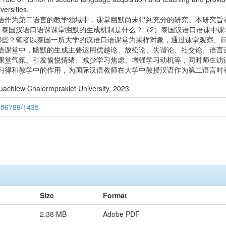
ersities.
语作为第二语言的教学领域中，课堂幽默尚未得到充分的研究。本研究旨
）泰国汉语口语课课堂幽默的生成机制是什么？（2）泰国汉语口语课中课
哪些？笔者以泰国一所大学的汉语口语课堂为采样对象，通过课堂观察、
语课堂中，幽默的生成主要运用优越论、放松论、失谐论、社交论、语言
课堂气氛、引发愉悦情绪、减少学习焦虑、增强学习动机等，同时师生访
习得和教学中的作用，为国际汉语教师在大学中教授汉语作为第二语言时
uachiew Chalermprakiet University, 2023
3456789/1435
Size
Format
2.38 MB
Adobe PDF