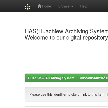
Home
Browse
Help
Skip
navigation
HAS(Huachiew Archiving Syste
Welcome to our digital repositor
Huachiew Archiving System
มหาวิทยาลัยหัวเฉีย
Please use this identifier to cite or link to this item: