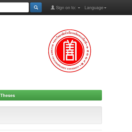
Sign on to:
Language
- Theses