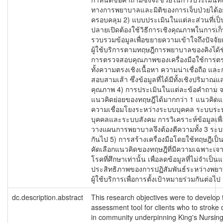
ทางการพยาบาลและมิติของการเจ็บป่วยได้อ
ครอบคลุม 2) แบบประเมินในแต่ละส่วนที่เป
ปลายเปิดต้องใช้วิธีการเชิงคุณภาพในการเก
รวบรวมข้อมูลเพื่อขยายความเข้าใจถึงปัจจัยเ
ผู้ใช้บริการตามทฤษฎีการพยาบาลของคิงได้ช
การตรวจสอบคุณภาพของเครื่องมือใช้การ
ทั้งความตรงเชิงเนื้อหา ความน่าเชื่อถือ แ
สอบสามเส้า ซึ่งข้อมูลที่ได้มีทั้งเชิงปริมาณแ
คุณภาพ 4) การประเมินในแต่ละข้อคำถาม 
แนวคิดย่อยของทฤษฎีได้มากกว่า 1 แนวคิดแ
ความเชื่อมโยงระหว่างระบบบุคคล ระบบระห
บุคคลและระบบสังคม การวิเคราะห์ข้อมูลเพื
วางแผนการพยาบาลจึงต้องตีความทั้ง 3 ระบ
กันไป 5) การสร้างเครื่องมือโดยใช้ทฤษฎีเป็
คัดเลือกแนวคิดของทฤษฎีที่มีความเฉพาะเจ
โรคที่ศึกษาเท่านั้น เพื่อลดข้อมูลที่ไม่จำเป็นแ
ประสิทธิภาพของการปฏิสัมพันธ์ระหว่างพ
ผู้ใช้บริการเพื่อการตั้งเป้าหมายร่วมกันต่อไป
dc.description.abstract
This research objectives were to develop 
assessment tool for clients who to stroke
in community underpinning King's Nursin