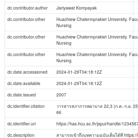
dc.contributor.author
Jariyawat Kompayak
dc.contributor.other
Huachiew Chalermprakiet University. Facu
Nursing
dc.contributor.other
Huachiew Chalermprakiet University. Facu
Nursing
dc.contributor.other
Huachiew Chalermprakiet University. Facu
Nursing
dc.date.accessioned
2024-01-29T04:18:12Z
dc.date.available
2024-01-29T04:18:12Z
dc.date.issued
2007
dc.identifier.citation
วารสารสภาการพยาบาล 22,3 (ก.ค.-ก.ย. 255
66
dc.identifier.uri
https://has.hcu.ac.th/jspui/handle/12345
dc.description
สามารถเข้าถึงบทความฉบับเต็มได้ที่ https://