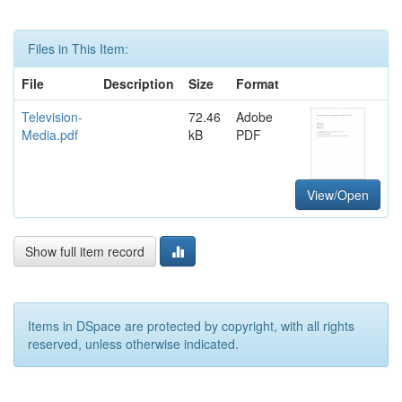
Files in This Item:
File
Description
Size
Format
Television-
72.46
Adobe
Media.pdf
kB
PDF
View/Open
Show full item record
Items in DSpace are protected by copyright, with all rights
reserved, unless otherwise indicated.