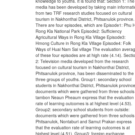
knowledge to youths. It is found that: Section 1: The
media has been developed by taking main informati
from two TRF research studies focused on cultural
tourism in Nakhonthai District, Phitsanulok province.
There are four episodes, which are Episode1: Phu H
Rong Kla National Park Episode2: Sufficiency
Agricultural Ways in Rong Kla Village Episode3:
Hmong Culture in Rong Kla Village Episode4: Folk
Ways of Huai Nam Sai village The evaluation avera
of these four episodes are at high rate (4.14). Secti
2: Television media developed from the research
focused on cultural tourism in Nakhonthai District,
Phitsanulok province, has been disseminated to the
three groups of youths. Group1: secondary school
students in Nakhonthai District, Phitsanulok province
documents which were gathered from three schools 
tambon Neaun Pheaum express that the evaluation
rate of learning outcomes is at highest level (4.53).
Group2: secondary school students from outside:
documents which were gathered from three schools 
Phitsanulok, Nontaburi and Samut Prakan express
that the evaluation rate of learning outcomes is at
highest level (4.51). Group3: foreign exchange