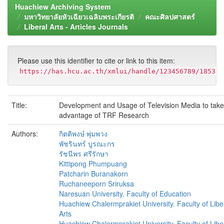
Huachiew Archiving System
มหาวิทยาลัยหัวเฉียวเฉลิมพระเกียรติ
คณะศิลปศาสตร์
Liberal Arts - Articles Journals
Please use this identifier to cite or link to this item:
https://has.hcu.ac.th/xmlui/handle/123456789/1853
Title:
Development and Usage of Television Media to take
advantage of TRF Research
Authors:
กิตติพงษ์ พุ่มพวง
พัชรินทร์ บูรณะกร
รัชนีพร ศรีรักษา
Kittipong Phumpuang
Patcharin Buranakorn
Ruchaneeporn Sriruksa
Naresuan University. Faculty of Education
Huachiew Chalermprakiet University. Faculty of Libe
Arts
Huachiew Chalermprakiet University. Faculty of Libe