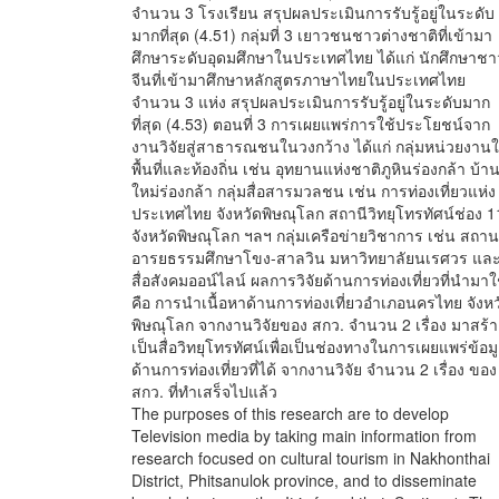
จำนวน 3 โรงเรียน สรุปผลประเมินการรับรู้อยู่ในระดับ
มากที่สุด (4.51) กลุ่มที่ 3 เยาวชนชาวต่างชาติที่เข้ามา
ศึกษาระดับอุดมศึกษาในประเทศไทย ได้แก่ นักศึกษาชา
จีนที่เข้ามาศึกษาหลักสูตรภาษาไทยในประเทศไทย
จำนวน 3 แห่ง สรุปผลประเมินการรับรู้อยู่ในระดับมาก
ที่สุด (4.53) ตอนที่ 3 การเผยแพร่การใช้ประโยชน์จาก
งานวิจัยสู่สาธารณชนในวงกว้าง ได้แก่ กลุ่มหน่วยงาน
พื้นที่และท้องถิ่น เช่น อุทยานแห่งชาติภูหินร่องกล้า บ้า
ใหม่ร่องกล้า กลุ่มสื่อสารมวลชน เช่น การท่องเที่ยวแห่ง
ประเทศไทย จังหวัดพิษณุโลก สถานีวิทยุโทรทัศน์ช่อง 1
จังหวัดพิษณุโลก ฯลฯ กลุ่มเครือข่ายวิชาการ เช่น สถาน
อารยธรรมศึกษาโขง-สาลวิน มหาวิทยาลัยนเรศวร แล
สื่อสังคมออน์ไลน์ ผลการวิจัยด้านการท่องเที่ยวที่นำมาใ
คือ การนำเนื้อหาด้านการท่องเที่ยวอำเภอนครไทย จังหว
พิษณุโลก จากงานวิจัยของ สกว. จำนวน 2 เรื่อง มาสร้า
เป็นสื่อวิทยุโทรทัศน์เพื่อเป็นช่องทางในการเผยแพร่ข้อม
ด้านการท่องเที่ยวที่ได้ จากงานวิจัย จำนวน 2 เรื่อง ของ
สกว. ที่ทำเสร็จไปแล้ว
The purposes of this research are to develop
Television media by taking main information from
research focused on cultural tourism in Nakhonthai
District, Phitsanulok province, and to disseminate