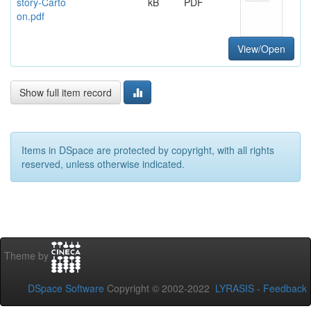
story-Carto
kB
PDF
on.pdf
View/Open
Show full item record
Items in DSpace are protected by copyright, with all rights
reserved, unless otherwise indicated.
Theme by
DSpace Software
Copyright © 2002-2022
LYRASIS
-
Feedback