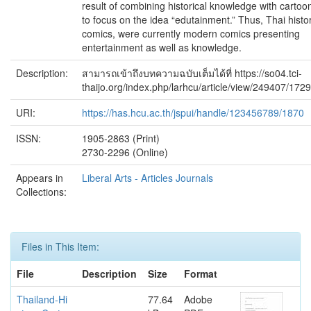
result of combining historical knowledge with cartoo
to focus on the idea “edutainment.” Thus, Thai histo
comics, were currently modern comics presenting
entertainment as well as knowledge.
Description:
สามารถเข้าถึงบทความฉบับเต็มได้ที่ https://so04.tci-
thaijo.org/index.php/larhcu/article/view/249407/172
URI:
https://has.hcu.ac.th/jspui/handle/123456789/1870
ISSN:
1905-2863 (Print)
2730-2296 (Online)
Appears in
Liberal Arts - Articles Journals
Collections:
Files in This Item:
File
Description
Size
Format
Thailand-Hi
77.64
Adobe