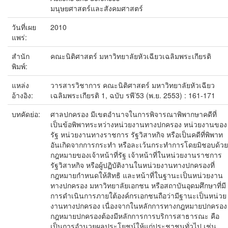
มนุษยศาสตร์และสังคมศาสตร์
วันที่เผย
2010
แพร่:
สำนัก
คณะนิติศาสตร์ มหาวิทยาลัยหัวเฉียวเฉลิมพระเกียรติ
พิมพ์:
แหล่ง
วารสารวิชาการ คณะนิติศาสตร์ มหาวิทยาลัยหัวเฉียว
อ้างอิง:
เฉลิมพระเกียรติ 1, ฉบับ รพี’53 (พ.ย. 2553) : 161-171
บทคัดย่อ:
ศาลปกครอง มีเขตอำนาจในการพิจารณาพิพากษาคดีที่
เป็นข้อพิพาทระหว่างหน่วยงานทางปกครอง หน่วยงานของ
รัฐ หน่วยงานทางราชการ รัฐวิสาหกิจ หรือเป็นคดีที่พิพาท
อันเกิดจากการกระทำ หรือละเว้นกระทำการโดยมิชอบด้วย
กฎหมายของเจ้าหน้าที่รัฐ เจ้าหน้าที่ในหน่วยงานราชการ
รัฐวิสาหกิจ หรือผู้ปฏิบัติงานในหน่วยงานทางปกครองที่
กฎหมายกำหนดให้สิทธิ และหน้าที่ในฐานะเป็นหน่วยงาน
ทางปกครอง มหาวิทยาลัยเอกชน หรือสถาบันอุดมศึกษาที่มี
การดำเนินการภายใต้องค์กรเอกชนถือว่ามีฐานะเป็นหน่วย
งานทางปกครอง เนื่องจากในหลักการทางกฎหมายปกครอง
กฎหมายปกครองต้องมีหลักการการบริการสาธารณะ คือ
เป็นการอำนวยผลประโยชน์ให้แก่ประชาชนทั่วไป เช่น