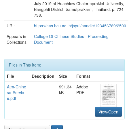
July 2019 at Huachiew Chalermprakiet University,
Bangphli District, Samutprakarn, Thailand. p. 724-
738.
URI:
https://has.hcu.ac.th/jspui/handle/123456789/2500
Appears in
College Of Chinese Studies - Proceeding
Collections:
Document
Files in This Item:
File
Description
Size
Format
Atm-Chine
991.34
Adobe
se-Servic
kB
PDF
e.pdf
View/Open