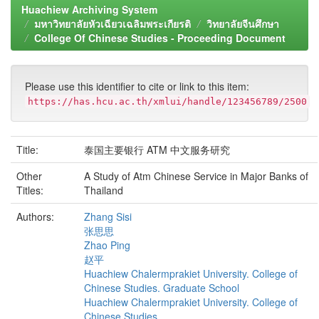
Huachiew Archiving System
มหาวิทยาลัยหัวเฉียวเฉลิมพระเกียรติ
วิทยาลัยจีนศึกษา
College Of Chinese Studies - Proceeding Document
Please use this identifier to cite or link to this item:
https://has.hcu.ac.th/xmlui/handle/123456789/2500
Title:
泰国主要银行 ATM 中文服务研究
Other
A Study of Atm Chinese Service in Major Banks of
Titles:
Thailand
Authors:
Zhang Sisi
张思思
Zhao Ping
赵平
Huachiew Chalermprakiet University. College of
Chinese Studies. Graduate School
Huachiew Chalermprakiet University. College of
Chinese Studies