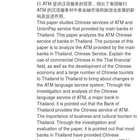
行 ATM 提供汉语服务的背景，指出了泰国银行
ATM 的汉语服务对中泰金融市场和旅游业发展的影
响及促进作用。
This paper studies Chinese services of ATM and
UnionPay service that provided by main banks in
Thailand. This paper analyzes the ATM Chinese
service of banks in Thailand. The purpose of this
paper is to analyze the ATM provided by the main
banks in Thailand. Chinese Service. Explain the
use of commercial Chinese in the Thai financial
field, as well as the development of the Chinese
economy and a large number of Chinese tourists
to Thailand to Thailand to bring about changes in
the ATM language service system; Through the
investigation and analysis of the Chinese
language service of ATM, a major bank in
Thailand, it is pointed out that the Bank of
Thailand provides the Chinese service of ATM.
The importance of business and cultural tourism in
Thailand. Through the investigation and
evaluation of the paper, it is pointed out that most
banks in Thailand have provided Chinese