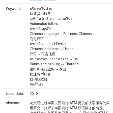
Keywords:
บริการเงินด่วน
快速货币服务
เอทีเอ็ม (เครื่องฝากถอนเงิน)
Automated tellers
ภาษาจีนธุรกิจ
Chinese language -- Business Chinese
商务汉语
ภาษาจีน -- การใช้ภาษา
Chinese language -- Usage
汉语 -- 语言使用
ธนาคารและการธนาคาร -- ไทย
Banks and banking -- Thailand
银行和银行业务 -- 泰国
快速货币服务
自动取款机
จีนศึกษา
Issue Date:
2019
Abstract:
论文通过对泰国主要银行 ATM 提供的汉语服务的应
用研究，分析了泰国银行 ATM 汉语服务的情况。
论文研究的范围是泰国曼谷一些主要银行的 ATM 汉