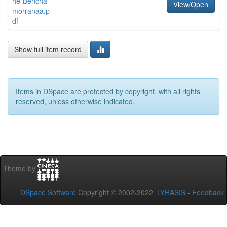
he-Bencha
View/Open
morranaa.p
df
Show full item record
Items in DSpace are protected by copyright, with all rights
reserved, unless otherwise indicated.
Theme by
DSpace Software
Copyright © 2002-2022
LYRASIS
-
Feedback