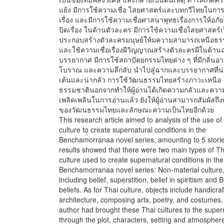
แย้ง มีการใช้ความเชื่อ ไสยศาสตร์และบทกวีไทยในการ
เรื่อง และมีการใช้ความเชื่อศาสนาพุทธเรื่องการให้อภ
ปิดเรื่อง ในด้านตัวละคร มีการใช้ความเชื่อไสยศาสตร์เ
ประกอบสร้างตัวละครมนุษย์ให้มความสามารถเหนือธร
และใช้ความเชื่อเรื่องผีวิญญาณสร้างตัวละครผีในด้า
บรรยากาศ มีการใช้สถาปัตยกรรมไทยต่าง ๆ ที่มีกลิ่น
โบราณ และความลึกลับ นำไปสู่ฉากและบรรยากาศที่น่า
เต้นและน่ากลัว การใช้วัฒนธรรมไทยสร้างภาวะเหนือ
ธรรมชาตินอกจากทำให้ผู้อ่านได้เกิดความกลัวและควา
เพลิดเพลินในการอ่านแล้ว ยังให้ผู้อ่านสามารถสัมผัสถึงเ
ของวัฒนธรรมไทยและลักษณะความเป็นไทยอีกด้วย
This research article aimed to analysis of the use of
culture to create supernatural conditions in the
Benchamorranaa novel series, amounting to 5 stori
results showed that there were two main types of Th
culture used to create supernatural conditions in the
Benchamorranaa novel series: Non-material culture
including belief, superstition, belief in spiritism and 
beliefs. As for Thai culture, objects include handicraf
architecture, composing arts, poetry, and costumes
author had brought these Thai cultures to the super
through the plot, characters, setting and atmosphere