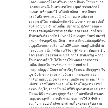
มีต่อระบบการให้คำปรึกษา : กรณีศึกษา โรงพยาบาล
เอกชนแห่งหนึ่งในประเทศไทย / ผุสดี วรรณภักตร์
กนกพร นทีธนสมบัติ ทวีศักดิ์ กสิกล – การศึกษา
ประสิทธิภาพของเจลล้างมือผสมสารสกัดจาก
ธรรมชาติในการยับยั้งจุลินทรีย์ก่อโรค / วรรณา ศักดิ์
สงค์ หิรัญญา จันทร์เกลี้ยง ปิยาภรณ์ สุภัคดำรงกุล –
การทดสอบฤทธิ์การต้านจุลชีพของสารลดแรงตึงผิว
ชีวภาพที่ผลิตจากยีสต์ / ทยาวีร์ ธนาสุคนธ์ภัทร์ ณภาวี
สงมาก จำรูญศรี พุ่มเทียน – การเปลี่ยนแปลงฤทธิ์ต้าน
อนุมูลอิสระและปริมาณโพลีฟีนอลรวมอยู่ในผักที่ผ่าน
กระบวนการนึ่ง / ศศิธร ศรีวิชา ฐิติพร รณชัยธนะ ธัญ
สุดา จูลนิท อรวรรณ จะชาลี ภาวดี ช่วยเจริญ – การ
ศึกษาความเป็นไปได้ในการใช้เทคนิคการจัดการ
เหมืองข้อมูลในการทำนาย red blood cell
morphology / นัยนา แก้วเจริญ ปิยะนุช เกิดกุญชร วีร
นุช ปุ๋ยรักษา สราวุธ สายจันมา – ผลของการออกก
กำลังกายแบบงุ่มอุ้งเท้า และแบบมีแรงต้านของกล้าม
เนื้อทีเบียลิสโพสทีเรียต่อมุมโค้งด้านในอุ้งเท้า / ทิพย์
วรรณ ภิญโญ เสาวลักษณ์ ศรีศิริ จุฑามาศ เฉลย จุฑา
ลักษณ์ พินิจ พรนภา ปุกดุล ทิตยา บินฮายีอาลี ดวงพร
เบญจนราสุทธิ์ – การศึกษาผลของการใช้ SNAG ร
ร่วมกับการออกกำลังกายกล้ามเนื้อคอต่อระดับความ