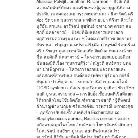
Akarapa Polvijit Jonathan R. Carreon – ปัจจัยที่มี
ความสัมพันธ์กับความเครียดของผู้สูงอายุมูลนิธิดวง
ประทีป เขตคลองเตย กรุงเทพมหานคร / ธิดารัตน์ ศรี
ผ่อง ชิดชนก ชลถาวรกุล นาซีลา ยะปา สิริมา สีระโก
นูรีฮัน สาและ อารีรัตน์ สุขพันธ์ จุฑามาศ ตาฮา สม
ศักดิ์ นัคลาจารย์ – ปัจจัยที่มีผลต่อการแสดงออก
พฤติกรรมความรุนแรง / ชโนดม กาศวิราช จิตราพร
ภัทรกนก วรัญญา พวงประเสริฐศีล ภานุพงศ์ รัตนเรือง
ศรี ปรัชญา มูลยะเทพ จิณณพัต ถิตย์กุล กมลภรณ์ พา
ชื่น สมศักดิ์ นัคลาจารย์ – โครงการออกแบบแอนิเม
ชั่นสองมิติเรื่อง “กุหลาบสีรุ้ง” / ณัฐวดี สุทธิสาร ปทุม
มา บำเพ็ญทาน – โครงการออกแบบลวดลายและ
ผลิตภัณฑ์สำหรับแบรนด์สแครพอิท / สุรัตนา กอรีย์
ปทุมมา บำเพ็ญทาน – ระบบสถานีตำรวจออนไลน์
(TCSD system) / ภัสสร กุลจรัสภมร ยุวธิดา ชิวปรีชา
นฤดี บูรณะจรรยากุล – การยับยั้งเชื้อแบคทีเรียที่แยก
ได้จากสิวโดยใช้ผลิตภัณฑ์จากธรรมชาติ / ฐิติพัฒน์
ชำนาญช่าง นฤมล ศรีณรงค์ชัย วรพรรณี เผ่าทองศุข
– ฤทธิ์การยับยั้งเชื้อแบคทีเรีย Escherichia coli,
Staphylococcus aureus, Bacillus cereus ของสาร
สกัดจากสมุนไพรไทย / ธณัชฌา โยธาจันทร์ ณิชากร
โมคะรัตน์ ชลธิชา บูรณะ สุธาทิพย์ แสงสว่าง
อมรรัตน์ ศิริชัย พรทิพย์ พึ่งม่วง วัชรินทร์ รังษีภาณุ