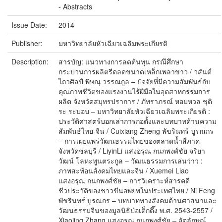
- Abstracts
Issue Date:
2014
Publisher:
มหาวิทยาลัยหัวเฉียวเฉลิมพระเกียรติ
Description:
สารบัญ: แนวทางการลดต้นทุน กรณึศึกษา
กระบวนการผลิตรีดลดขนาดเหล็กเพลาขาว / วสันต์
ไถวศิลป์ พิษณุ วรรณกูล – ปัจจัยที่มีความสัมพันธ์กับ
คุณภาพชีวิตของแรงงานไร้ฝีมือในอุตสาหกรรมการ
ผลิต จังหวัดสมุทรปราการ / ภัทราภรณ์ หอมหวล ชุติ
ระ ระบอบ – มหาวิทยาลัยหัวเฉียวเฉลิมพระเกียรติ :
ประวัติศาสตร์บอกเล่าการก่อตั้งและบทบาทด้านความ
สัมพันธ์ไทย-จีน / Cuixiang Zheng พัขรินทร์ บูรณกร
– การเผยแพร่วัฒนธรรมไทยของตลาดน้ำสี่ภาค
จังหวัดชลบุรี / LiyinLi แสงอรุณ กนกพงศ์ชัย จริยา
วัฒน์ โลหะพูนตระกูล – วัฒนธรรมการเล่นว่าว :
ภาพสะท้อนส้งคมไทยและจีน / Xuemei Liao
แสงอรุณ กนกพงศ์ชัย – การวิเคราะห์สารคดี
ชีวประวัติของชาวขีนอพยพในประเทศไทย / Ni Feng
พัชรินทร์ บูรณกร – บทบาททางสังคมด้านศาสนาและ
วัฒนธรรมจีนของมูลนิธิป่อเต็กตึ๊ง พ.ศ. 2543-2557 /
Xiaojing Zhang แสงอรุณ กนกพงศ์ชัย – อัตลักษณ์