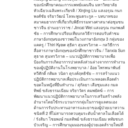
ของนักศึกษาคณะการแพทย์แผนจีน มหาวิทยาลัย
หัวเฉียวเฉลิมพระเกียรติ / Xinjing Liu แสงอรุณ กนก
พงศ์ชัย จริยาวัฒน์ โลหะพูนตระกูล – บทบาทของ
สมาคมฮากกาที่เกี่ยวกับพิธีกรรมทางศาสนาต่อชุมชน
ชาวจีน ย่านเยาวราช / Jincai Wei แสงอรุณ กนกพงศ์
ชัย – การศึกษาเปรียบเทียบกลวิธีการตอบรับคำชม
ภาษาอังกฤษของชาวพม่ในวงภาษาอังกฤษ 3 กลุ่มของ
แคครู / Thiri Kyaw สุธิดา สุนทรวิภาต – กลวิธีการ
สื่อสารภาษาอังกฤษของนักศึกษาชาวจีน / Tanxia Sun
สุธาด สุนทรวิภาต – แนวปฏิบัติการพยาบาลเพื่อ
ป้องกันการเกิดอาการปวดหลังส่วนล่างจากการทำงาน
ของผู้ปฏิบัติงานในโรงพยาบาล / อ้อย ไพรพนาพันธ์
ทวีศักดิ์ กสิผล วนิดา ดุรงค์ฤทธิชัย – การสร้างแนว
ปฏิบัติการพยาบาลเพื่อประเมินภาวะหลอดเลือดดำ
ขอดในหญิงที่ยืนทำงาน / สุกัลยา เสือชุมแสง กมล
ทิพย์ ขลังธรรมเนียม จริยาวัตร คมพยัคฆ์ – การ
พัฒนาแนวปฏิบัติการพยาบาลในการเสริมสร้างพลัง
อำนาจโดยใช้กระบวนการกลุ่มในการดูแลตนเอง
ด้านการรับประทานอาหารและยาของผู้ป่วยเบาหวาน
ชนิดที่ 2 ที่ไม่สามารถควบคุมระดับน้ำตาลในเลือดได้
/ รังสิมา ไชยพงษ์ กมลทิพย์ ขลังธรรมเนียม หทัยชนก
บัวเจริญ – การศึกษามุมมองของผู้ปวยเอดส์รายใหม่ที่