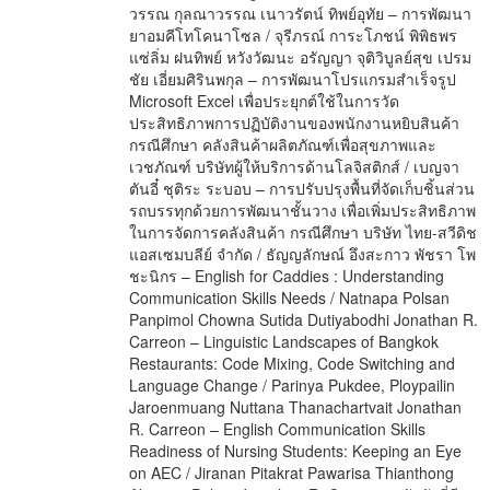
วรรณ กุลณาวรรณ เนาวรัตน์ ทิพย์อุทัย – การพัฒนา
ยาอมคีโทโคนาโซล / จุรีภรณ์ การะโภชน์ พิพิธพร
แซ่ลิ่ม ฝนทิพย์ หวังวัฒนะ อรัญญา จุติวิบูลย์สุข เปรม
ชัย เอี่ยมศิรินพกุล – การพัฒนาโปรแกรมสำเร็จรูป
Microsoft Excel เพื่อประยุกต์ใช้ในการวัด
ประสิทธิภาพการปฏิบัติงานของพนักงานหยิบสินค้า
กรณีศึกษา คลังสินค้าผลิตภัณฑ์เพื่อสุขภาพและ
เวชภัณฑ์ บริษัทผู้ให้บริการด้านโลจิสติกส์ / เบญจา
ตันอี๋ ชุติระ ระบอบ – การปรับปรุงพื้นที่จัดเก็บชิ้นส่วน
รถบรรทุกด้วยการพัฒนาชั้นวาง เพื่อเพิ่มประสิทธิภาพ
ในการจัดการคลังสินค้า กรณีศึกษา บริษัท ไทย-สวีดิช
แอสเซมบลีย์ จำกัด / ธัญญลักษณ์ อึงสะกาว พัชรา โพ
ชะนิกร – English for Caddies : Understanding
Communication Skills Needs / Natnapa Polsan
Panpimol Chowna Sutida Dutiyabodhi Jonathan R.
Carreon – Linguistic Landscapes of Bangkok
Restaurants: Code Mixing, Code Switching and
Language Change / Parinya Pukdee, Ploypailin
Jaroenmuang Nuttana Thanachartvait Jonathan
R. Carreon – English Communication Skills
Readiness of Nursing Students: Keeping an Eye
on AEC / Jiranan Pitakrat Pawarisa Thianthong