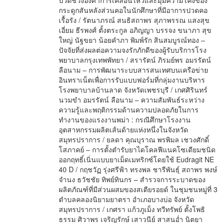
ปวดช่วงองศาการเคลื่อนไหวและมุมความโค้งของ
กระดูกสันหลังส่วนคอในนักศึกษาที่มีอาการปวดคอ
เรื้อรัง / รัตนาภรณ์ สนธิสถาพร สุภาพรรณ แสงสุข
เอี่ยม ธีรพงศ์ ตั้งตระกูล อภิญญา บรรจง ขนาภา สุข
ใหญ่ นัฐขยา น้อยคำภา พิมพ์รัก สินสมบูรณ์ทอง –
ปัจจัยที่ส่งผลต่อความจงรักภักดีของผู้รับบริการโรง
พยาบาลกรุงเทพพัทยา / สรารัตน์ ภิรมย์พร อมรรัตน์
ลือนาม – การพัฒนาระบบสารสนเทศบนเครือข่าย
อินทราเน็ตเพื่อการรับแบบฟอร์มที่กลุ่มงานบริหาร
โรงพยาบาลบ้านลาด จังหวัดเพชรบุรี / เกศศิรินทร์
นวมขำ อมรรัตน์ ลือนาม – ความสัมพันธ์ระหว่าง
ความรู้และพฤติกรรมด้านความปลอดภัยในการ
ทำงานของแรงงานพม่า : กรณีศึกษาโรงงาน
อุตสาหกรรมผลิตเส้นด้ายแห่งหนึ่งในจังหวัด
สมุทรปราการ / ยลดา คุณบุราณ พรพิมล เชวงศักดิ์
โสภาคย์ – การตั้งตำรับยาไดโคลฟีแนคโซเดียมชนิด
ออกฤทธิ์เนิ่นแบบยาเม็ดเมทริกซ์โดยใช้ Eudragit NE
40 D / กฤชวัฏ รุ่งศรีฟ้า ทรงพล ชารีพันธุ์ สถาพร พงษ์
จำนง ธวัชชัย ทิพย์ทินกร – สำรวจการระบาดของ
ผลิตภัณฑ์ที่มีส่วนผสมของสเตียรอยด์ ในชุมชนหมู่ที่ 3
ตำบลคลองนิยามยาตรา อำเภอบางบ่อ จังหวัด
สมุทรปราการ / เกศรา แก้วภูเม็ง ทวีทรัพย์ ตั้งโพธิ
ธรรม ศิวาพร เจริญรักษ์ เสาวนีย์ สาสนอ่ำ นิตยา