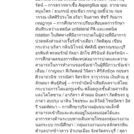
รัตน์ – การตรวจหาเชื้อ Aspergillus spp. จากยาดม
สมุนไพร / ธนภรณ์ สุขเขียว กรกฏ ฤทธิ์น่วม กมล
วรรณ เลิศศิริประไพ อริยา จินดาพร พัชรี กัมมาร
เจษฎากุล – การศึกษาการเปรียบเทียบผลการรักษา
ทันทีระหว่างเทคนิค unilateral PA และเทคนิค
rotation ในทิศทางที่มีอาการปวดในผู้ป่วยที่มีอาการ
ปวดหลังส่วนล่างเรื้อรังข้างเดียว / กิตติคุณ เขียน
กระจ่าง นริสา กลิ่นนิโรจน์ ทัศสิณี สุพรรณชนะบุรี
อรพินท์ พรหมรักษ์ กัลยา อักโข ศิรินันท์ จันทร์หนัก –
การศึกษาผลของการติดเทปต่ออาการปวดและความ
สามารถในการทำงานของข้อเข่าในผู้ที่มีภาวะข้อเข่า
เสื่อม / กาญจนา สีเกิดพงษ์ วิจิตรา ศิริสังข์กุล กฤขสร
ศิวนาถวนิช วรรณิศา จิตรจักร จารุวรรณ เงินท้วม สุ
ลักษณา พันธุ์ดิษฐ์ – การบำบัดน้ำเสียสังเคราะห์โดย
กระบวนการโคแอกกูเลชั่น-ฟล็อคกูเลชั้นด้วยสารส้ม
และไคโตซาน / อาภัสรา คำหอม มินตรา กิตติขจร ยุ
ภาดา อบปรุง นาลิน ไชยชนะ มะลิวัลย์ ไชยปัดชา อิส
รี รอดทัศนา – การศึกษาปริมาณฝุ่นขนาดเล็กที่
สามารถเข้าถึงและสะสมอยู่ในถุงลมปอดได้และ
อาการทางด้านระบบทางเดินหายใจของกลุ่มแรงงาน
นอกระบบ กรณีศึกษา : กลุ่มแรงงานแกะสลักครกหิน
ตำบลปากข้าวสาร อำเภอเมือง จังหวัดสระบุรี / สุดา