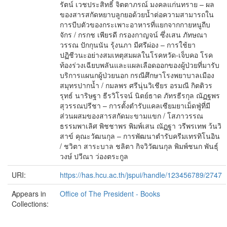
รัตน์ เวชประสิทธิ์ จิตตาภรณ์ มงคลแก่นทราย – ผล
ของสารสกัดหยาบลูกยอด้วยน้ำต่อความสามารถใน
การบีบตัวของกระเพาะอาหารที่แยกจากกายหนูถีบ
จักร / กรกช เพียรดี กรองกาญจน์ ซึ่งเสน ภัทษณา
วรรณ ปักกุนนัน รุ้งนภา มีศรีผ่อง – การใช้ยา
ปฏิชีวนะอย่างสมเหตุสมผลในโรคหวัด-เจ็บคอ โรค
ท้องร่วงเฉียบพลันและแผลเลือดออกของผู้ป่วยที่มารับ
บริการแผนกผู้ป่วยนอก กรณีศึกษาโรงพยาบาลเมือง
สมุทรปากน้ำ / กมลพร ศรีนุ่นวิเชียร อรมณี กิตติวร
รุทธ์ นาริษฐา ธีรวิโรจน์ นิตย์ธาด ภัทรธีรกุล ณัฏฐพร
สุวรรณปรีชา – การตั้งตำรับแคลเซียมยาเม็ดฟู่ที่มี
ส่วนผสมของสารสกัดมะขามแขก / โสภาวรรณ
ธรรมพาเลิศ พิชชาพร พิมพ์เสน ณัฏฐา วรีพรเทพ ว้นวิ
สาข์ คุณะวัฒนกุล – การพัฒนาตำรับครีมเทรทิโนอิน
/ ชวิตา สาระบาล ชลิตา กิจวิวัฒนกุล พิมพ์ชนก พันธุ์
วงษ์ ปวีณา ว่องตระกูล
URI:
https://has.hcu.ac.th/jspui/handle/123456789/2747
Appears in
Office of The President - Books
Collections: