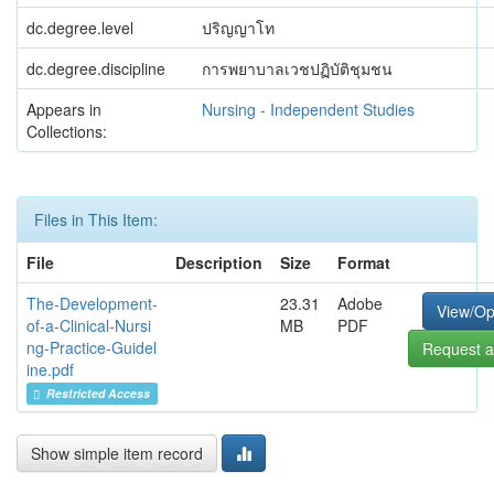
dc.degree.level
ปริญญาโท
dc.degree.discipline
การพยาบาลเวชปฏิบัติชุมชน
Appears in
Nursing - Independent Studies
Collections:
Files in This Item:
File
Description
Size
Format
The-Development-
23.31
Adobe
View/O
of-a-Clinical-Nursi
MB
PDF
ng-Practice-Guidel
Request a
ine.pdf
Restricted Access
Show simple item record