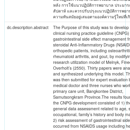
หลัง การใช้แนวปฏิบัติการพยาบาล ประมา
สัปดาห์ และควรปรับปรุงแนวปฏิบัติการพยาบ
ความทันสมัยอยู่เสมอตามองค์ความรู้ใหม่ที่เกิ
dc.description.abstract
The Purpose of this study was to develop
clinical nursing practice guideline (CNPG) 
gastrointestinal side effect management 
steroidal Anti-Inflammatory Drugs (NSAID
orthopedic patients, including osteoarthriti
rheumatoid arthritis, and gout, by modifyi
research utilization model of Melnyk, Fine
Overholt’s (2550). Thirty papers were an
and synthesized underlying this model. 
was then submitted for expert evaluation 
medical doctor and three nurses who wor
primary care unit, Bangkontee District,
Samutsongkram Province.The results fou
the CNPG development consisted of 1) th
general data assessment related to age, 
occupational, family’s history and body m
2) risk assessment of gastrointestinal side
occurred from NSAIDS usage including he