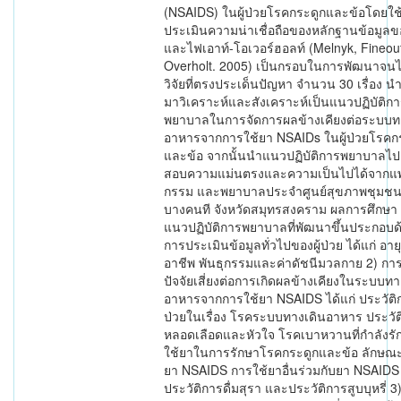
(NSAIDS) ในผู้ป่วยโรคกระดูกและข้อโดยใช
ประเมินความน่าเชื่อถือของหลักฐานข้อมูลข
และไฟเอาท์-โอเวอร์ฮอลท์ (Melnyk, Fineou
Overholt. 2005) เป็นกรอบในการพัฒนาจนไ
วิจัยที่ตรงประเด็นปัญหา จำนวน 30 เรื่อง นำ
มาวิเคราะห์และสังเคราะห์เป็นแนวปฏิบัติก
พยาบาลในการจัดการผลข้างเคียงต่อระบบท
อาหารจากการใช้ยา NSAIDs ในผู้ป่วยโรคก
และข้อ จากนั้นนำแนวปฏิบัติการพยาบาลไ
สอบความแม่นตรงและความเป็นไปได้จากแพ
กรรม และพยาบาลประจำศูนย์สุขภาพชุมช
บางคนที จังหวัดสมุทรสงคราม ผลการศึกษา 
แนวปฏิบัติการพยาบาลที่พัฒนาขึ้นประกอบด
การประเมินข้อมูลทั่วไปของผู้ป่วย ได้แก่ อาย
อาชีพ พันธุกรรมและค่าดัชนีมวลกาย 2) กา
ปัจจัยเสี่ยงต่อการเกิดผลข้างเคียงในระบบทา
อาหารจากการใช้ยา NSAIDS ได้แก่ ประวัติ
ป่วยในเรื่อง โรคระบบทางเดินอาหาร ประวั
หลอดเลือดและหัวใจ โรคเบาหวานที่กำลังรั
ใช้ยาในการรักษาโรคกระดูกและข้อ ลักษณ
ยา NSAIDS การใช้ยาอื่นร่วมกับยา NSAIDS
ประวัติการดื่มสุรา และประวัติการสูบบุหรี่ 3