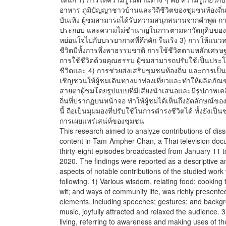
อาหาร ภูมิปัญญาชาวบ้านและวิถีชีวิตของชุมชนท้องถิ่
บันเทิง ผู้ชมสามารถได้รับความสนุกสนานจากคำพูด ก
ประกอบ และความไม่ชำนาญในการตามหาวัตถุดิบของพิธ
หย่อนใจไปกับบรรยากาศที่คึกคัก รื่นเริง 3) การให้แน
ชีวิตมีทั้งการพึ่งพาธรรมชาติ การใช้ชีวิตตามหลักเศรษ
การใช้ชีวิตด้วยคุณธรรม ผู้ชมสามารถปรับใช้เป็นปร
ชีวิตและ 4) การช่วยส่งเสริมชุมชนท้องถิ่น และการเป็
เชิญชวนให้ผู้ชมเดินทางมาท่องเที่ยวและทำให้ผลิตภัณฑ์
สายตาผู้ชมโดยรูปแบบที่มีเสียงนำเสนอและมีรูปภาพเค
ถิ่นที่ปรากฏบนหน้าจอ ทำให้ผู้ชมได้เห็นถึงอัตลักษณ์ของ
นี้ ถือเป็นมุมมองที่ปรับใช้ในการดำรงชีวิตได้ ทั้งยังเป็น
การเผยแพร่เสน่ห์ของชุมชน
This research aimed to analyze contributions of dis
content in Tam-Ampher-Chan, a Thai television doc
thirty-eight episodes broadcasted from January 11 
2020. The findings were reported as a descriptive a
aspects of notable contributions of the studied work
following. 1) Various wisdom, relating food; cooking 
wit; and ways of community life, was richly presente
elements, including speeches; gestures; and back
music, joyfully attracted and relaxed the audience. 
living, referring to awareness and making uses of t