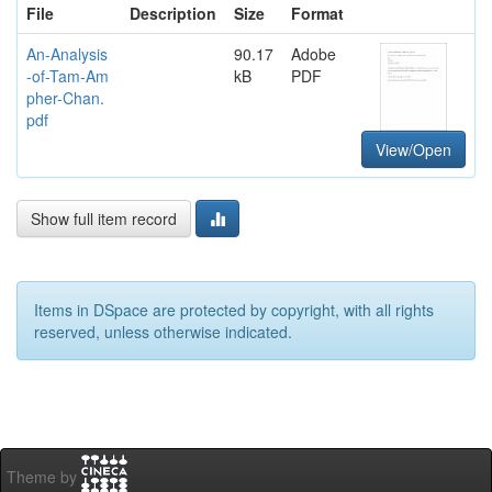
File
Description
Size
Format
An-Analysis
90.17
Adobe
-of-Tam-Am
kB
PDF
pher-Chan.
pdf
View/Open
Show full item record
Items in DSpace are protected by copyright, with all rights
reserved, unless otherwise indicated.
Theme by