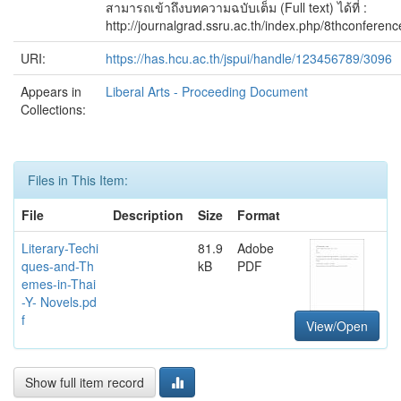
สามารถเข้าถึงบทความฉบับเต็ม (Full text) ได้ที่ :
http://journalgrad.ssru.ac.th/index.php/8thconferenc
URI:
https://has.hcu.ac.th/jspui/handle/123456789/3096
Appears in
Liberal Arts - Proceeding Document
Collections:
Files in This Item:
File
Description
Size
Format
Literary-Techi
81.9
Adobe
ques-and-Th
kB
PDF
emes-in-Thai
-Y- Novels.pd
f
View/Open
Show full item record