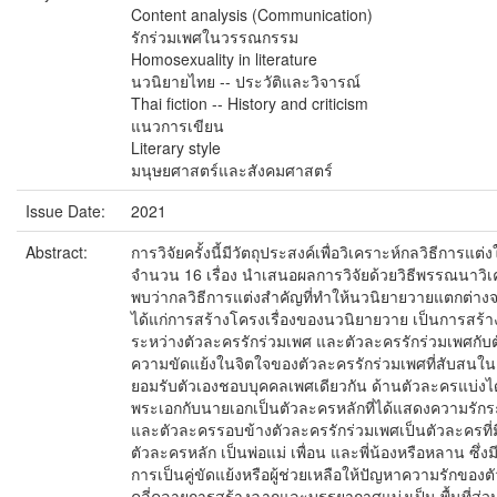
Content analysis (Communication)
รักร่วมเพศในวรรณกรรม
Homosexuality in literature
นวนิยายไทย -- ประวัติและวิจารณ์
Thai fiction -- History and criticism
แนวการเขียน
Literary style
มนุษยศาสตร์และสังคมศาสตร์
Issue Date:
2021
Abstract:
การวิจัยครั้งนี้มีวัตถุประสงค์เพื่อวิเคราะห์กลวิธีการ
จำนวน 16 เรื่อง นำเสนอผลการวิจัยด้วยวิธีพรรณนาวิเ
พบว่ากลวิธีการแต่งสำคัญที่ทำให้นวนิยายวายแตกต่างจ
ได้แก่การสร้างโครงเรื่องของนวนิยายวาย เป็นการสร้
ระหว่างตัวละครรักร่วมเพศ และตัวละครรักร่วมเพศกับต
ความขัดแย้งในจิตใจของตัวละครรักร่วมเพศที่สับสนในตัว
ยอมรับตัวเองชอบบุคคลเพศเดียวกัน ด้านตัวละครแบ่งได้เ
พระเอกกับนายเอกเป็นตัวละครหลักที่ได้แสดงความรักร
และตัวละครรอบข้างตัวละครรักร่วมเพศเป็นตัวละครที่ม
ตัวละครหลัก เป็นพ่อแม่ เพื่อน และพี่น้องหรือหลาน ซึ
การเป็นคู่ขัดแย้งหรือผู้ช่วยเหลือให้ปัญหาความรักของ
คลี่คลายการสร้างฉากและบรรยากาศแบ่งเป็น พื้นที่ส่วนต